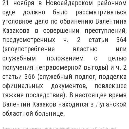
21 ноября в Новоайдарском районном
суде должно было рассматриваться
уголовное дело по обвинению Валентина
Казакова в совершении преступлений,
предусмотренных ч. 2 статьи 364
(злоупотребление властью или
служебным положением с целью
получения неправомерной выгоды) и ч. 2
cтатьи 366 (служебный подлог, подделка
официальных документов, повлекшее
тяжкие последствия). В настоящее время
Валентин Казаков находится в Луганской
областной больнице.
Якщо ви помітили помилку, виділіть необхідний текст і натисніть Ctrl + Enter, щоб