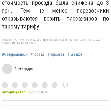
стоимость проезда была снижена до 3
грн. Тем не менее, перевозчики
отказываются возить пассажиров по
такому тарифу.
Якщо ви помітили помилку, виділіть необхідний текст і натисніть Ctrl + Enter, щоб
повідомити про це редакцію
#Северодонецк
#проезд
#горсовет
#Казаков
Александра
0,0
Авторизуйтесь
, щоб оцінити