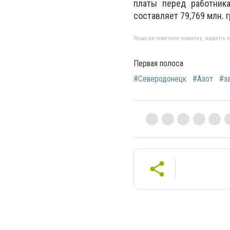
платы перед работника
составляет 79,769 млн. г
Якщо ви помітили помилку, виділіть нео
Первая полоса
#Северодонецк
#Азот
#з