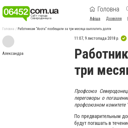
Головна
Афіша
Дозвілля
Головна
Работникам "Азота" пообещали за три месяца выплатить долги
11:07, 9 листопада 2018 р.
Работник
Александра
три меся
Профсоюз Северодонец
переговоры о погашени
профсоюзном комитете "
По предварительным дог
будут погашать в течен