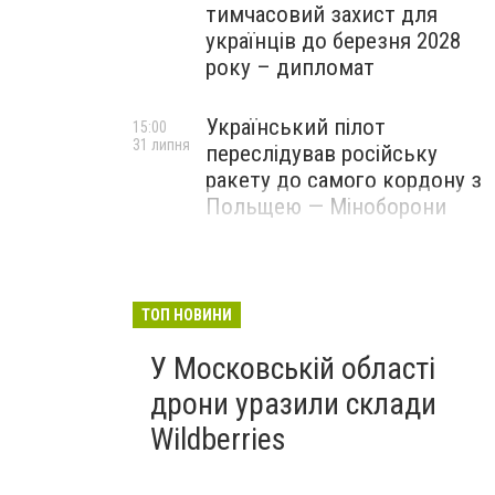
тимчасовий захист для
українців до березня 2028
року – дипломат
Український пілот
15:00
31 липня
переслідував російську
ракету до самого кордону з
Польщею — Міноборони
ТОП НОВИНИ
У Московській області
дрони уразили склади
Wildberries