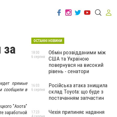
ОСТАННІ НОВИНИ
 за
Обмін розвідданими між
18:00
6 серпня
США та Україною
повернувся на високий
рівень - сенатори
ведет прямые
Російська атака знищила
16:03
ом сообщили в
6 серпня
склад Toyota: що буде з
постачанням запчастин
цкого "Азота"
Чехія припиняє надання
те заработной
17:23
4 серпня