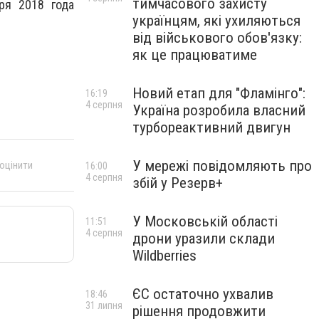
тимчасового захисту
ря 2018 года
українцям, які ухиляються
від військового обов'язку:
як це працюватиме
Новий етап для "Фламінго":
16:19
4 серпня
Україна розробила власний
турбореактивний двигун
У мережі повідомляють про
 оцінити
16:00
4 серпня
збій у Резерв+
У Московській області
11:51
4 серпня
дрони уразили склади
Wildberries
ЄС остаточно ухвалив
18:46
31 липня
рішення продовжити