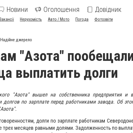
Новини
Оголошення
Довідник
Вакансії
Нерухомість
Авто / Мото
Погода
Фотозвіти
Надійне джерело
ам "Азота" пообещали
ца выплатить долги
кого "Азота" вышел на собственника предприятия и 
и долгов по зарплате перед работниками завода. Об эт
Азота".
оворенностям, долги по зарплате работникам Северодоне
ие трех месяцев равными долями. Задолженность по выпла