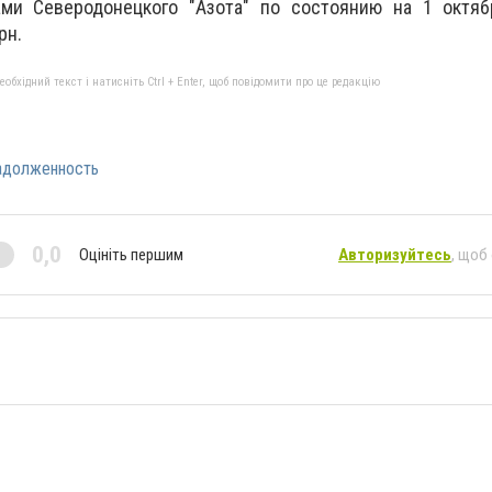
ми Северодонецкого "Азота" по состоянию на 1 октяб
рн.
бхідний текст і натисніть Ctrl + Enter, щоб повідомити про це редакцію
адолженность
0,0
Оцініть першим
Авторизуйтесь
, щоб