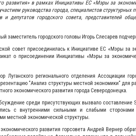
го развития» в рамках Инициативы ЕС «Мэры за экономи
 участием руководства города, специалистов структурных 
в и депутатов городского совета, представителей обще
вый заместитель городского головы Игорь Слесарев подчер
дской совет присоединилась к Инициативе ЕС «Мэры за 
фикат о присоединении Инициативы «Мэры за экономиче
ор Луганского регионального отделения Ассоциации гор
презентацию "Анализ структуры местной экономики" для р
стного экономического развития города Северодонецка.
бсуждение среди присутствующих вызвало составление S
ились с внутренними сильными и слабыми сторонам
ми местной экономической структуры.
экономического развития горсовета Андрей Вернер обра