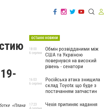
ОСТАННІ НОВИНИ
астию
Обмін розвідданими між
18:00
6 серпня
США та Україною
повернувся на високий
рівень - сенатори
019-
Російська атака знищила
16:03
6 серпня
склад Toyota: що буде з
постачанням запчастин
Чехія припиняє надання
17:23
ботке «Плана
4 серпня