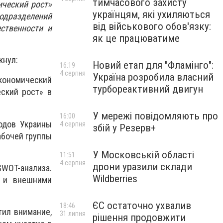
тимчасового захисту
ческий рост»
українцям, які ухиляються
подразделений
від військового обов'язку:
ственности и
як це працюватиме
кнул:
Новий етап для "Фламінго":
16:19
4 серпня
Україна розробила власний
экономический
турбореактивний двигун
ский рост» в
У мережі повідомляють про
16:00
одов Украины
4 серпня
збій у Резерв+
абочей группы
У Московській області
11:51
4 серпня
дрони уразили склади
WOT-анализа.
Wildberries
и и внешними
ЄС остаточно ухвалив
18:46
тил внимание,
31 липня
рішення продовжити