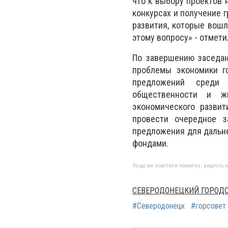
что к выбору проектов 
конкурсах и получение 
развития, которые вошл
этому вопросу» - отмети
По завершению заседа
проблемы экономики го
предложений среди с
общественности и жи
экономического развит
провести очередное з
предложения для дальн
фондами.
Якщо ви помітили помилку, виділіть нео
СЕВЕРОДОНЕЦКИЙ ГОРОДСК
#Северодонецк
#горсовет