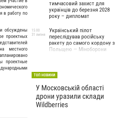
шем участие в
тимчасовий захист для
кономического
українців до березня 2028
я в работу по
року – дипломат
Український пілот
 и обсуждены
15:00
31 липня
переслідував російську
ре проектных
ракету до самого кордону з
дставителей
Польщею — Міноборони
на местного
апланировано
ны проектные
ждународными
ТОП НОВИНИ
У Московській області
дрони уразили склади
Wildberries