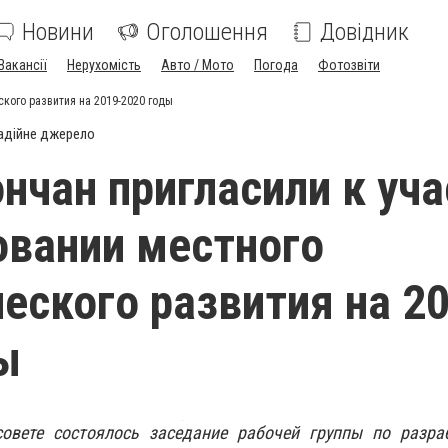
Новини
Оголошення
Довідник
Вакансії
Нерухомість
Авто / Мото
Погода
Фотозвіти
кого развития на 2019-2020 годы
адійне джерело
нчан пригласили к уч
овании местного
еского развития на 2
ы
овете состоялось заседание рабочей группы по разра