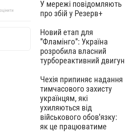
У мережі повідомляють
 оцінити
про збій у Резерв+
Новий етап для
"Фламінго": Україна
розробила власний
турбореактивний двигун
Чехія припиняє надання
тимчасового захисту
українцям, які
ухиляються від
військового обов'язку:
як це працюватиме