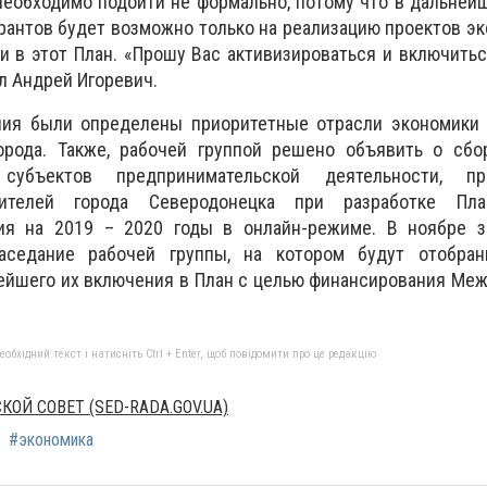
необходимо подойти не формально, потому что в дальней
грантов будет возможно только на реализацию проектов э
и в этот План. «Прошу Вас активизироваться и включитьс
л Андрей Игоревич.
ния были определены приоритетные отрасли экономики
рода. Также, рабочей группой решено объявить о сбо
убъектов предпринимательской деятельности, пре
телей города Северодонецка при разработке Пла
ия на 2019 – 2020 годы в онлайн-режиме. В ноябре з
аседание рабочей группы, на котором будут отобра
ейшего их включения в План с целью финансирования Ме
бхідний текст і натисніть Ctrl + Enter, щоб повідомити про це редакцію
ОЙ СОВЕТ (SED-RADA.GOV.UA)
#экономика