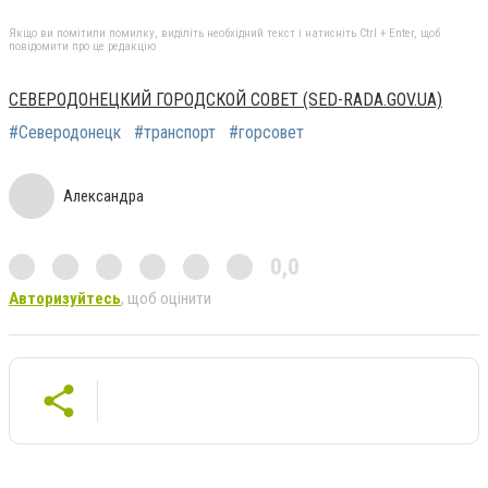
Якщо ви помітили помилку, виділіть необхідний текст і натисніть Ctrl + Enter, щоб
повідомити про це редакцію
СЕВЕРОДОНЕЦКИЙ ГОРОДСКОЙ СОВЕТ (SED-RADA.GOV.UA)
#Северодонецк
#транспорт
#горсовет
Александра
0,0
Авторизуйтесь
, щоб оцінити