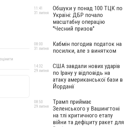
Обшуки у понад 100 ТЦК по
11:41
31 липня
Україні: ДБР почало
масштабну операцію
"Чесний призов"
Кабмін погодив податок на
08:00
31 липня
посилки, але з винятком
 оцінити
США завдали нових ударів
14:32
29 липня
по Ірану у відповідь на
атаку американської бази в
Йорданії
Трамп приймає
08:50
29 липня
Зеленського у Вашингтоні
на тлі критичного етапу
війни та дефіциту ракет для