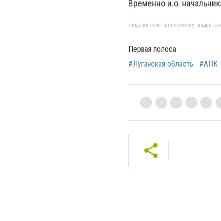
Временно и.о. начальник
Якщо ви помітили помилку, виділіть нео
Первая полоса
#Луганская область
#АПК