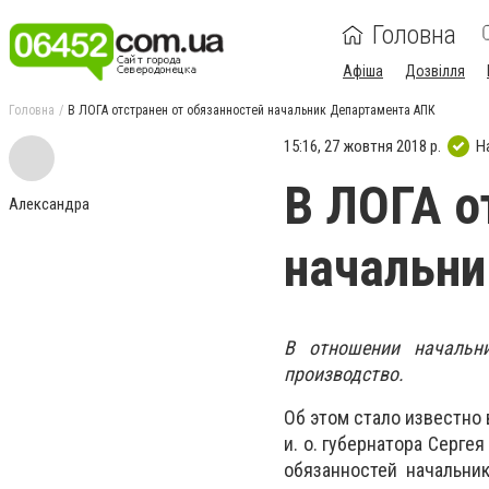
Головна
Афіша
Дозвілля
Головна
В ЛОГА отстранен от обязанностей начальник Департамента АПК
15:16, 27 жовтня 2018 р.
Н
В ЛОГА о
Александра
начальни
В отношении начальн
производство.
Об этом стало известно 
и. о. губернатора Серге
обязанностей начальни