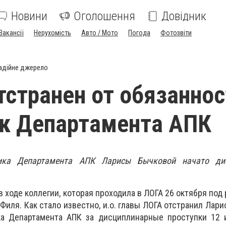
Новини
Оголошення
Довідник
Вакансії
Нерухомість
Авто / Мото
Погода
Фотозвіти
адійне джерело
тстранен от обязаннос
к Департамента АПК
ика Департамента АПК Ларисы Бычковой начато дис
в ходе коллегии, которая проходила в ЛОГА 26 октября под
я Филя. Как стало известно, и.о. главы ЛОГА отстранил Лар
ка Департамента АПК за дисциплинарные проступки 12 и