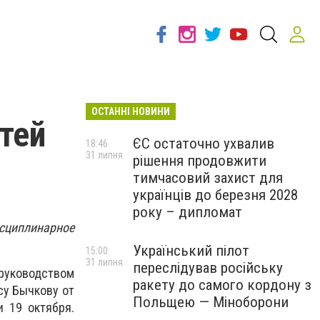
ОСТАННІ НОВИНИ
тей
ЄС остаточно ухвалив
18:46
31 липня
рішення продовжити
тимчасовий захист для
українців до березня 2028
року – дипломат
циплинарное
Український пілот
15:00
31 липня
переслідував російську
 руководством
ракету до самого кордону з
ису Бычкову от
Польщею — Міноборони
 19 октября.