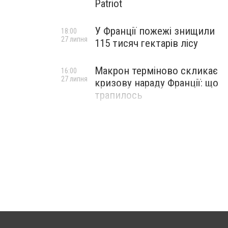
Patriot
У Франції пожежі знищили
18:00
27 липня
115 тисяч гектарів лісу
Макрон терміново скликає
16:00
27 липня
кризову нараду Франції: що
трапилось