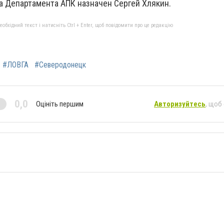
а Департамента АПК назначен Сергей Хлякин.
бхідний текст і натисніть Ctrl + Enter, щоб повідомити про це редакцію
#ЛОВГА
#Северодонецк
0,0
Оцініть першим
Авторизуйтесь
, щоб