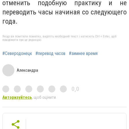
отменить подобную практику и не
переводить часы начиная со следующего
года.
Якщо ви помітили помилку, виділіть необхідний текст і натисніть Ctrl + Enter, щоб
повідомити про це редакцію
#Северодонецк
#перевод часов
#зимнее время
Александра
0,0
Авторизуйтесь
, щоб оцінити