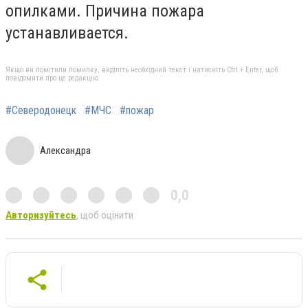
опилками. Причина пожара
устанавливается.
Якщо ви помітили помилку, виділіть необхідний текст і натисніть Ctrl + Enter, щоб
повідомити про це редакцію
#Северодонецк
#МЧС
#пожар
Александра
0,0
Авторизуйтесь
, щоб оцінити