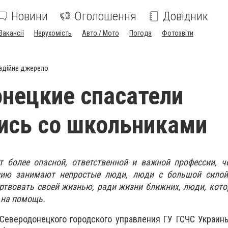
Новини
Оголошення
Довідник
Вакансії
Нерухомість
Авто / Мото
Погода
Фотозвіти
адійне джерело
нецкие спасатели
ись со школьниками
ет более опасной, ответственной и важной профессии, 
ссию занимают непростые люди, люди с большой силой
ртвовать своей жизнью, ради жизни ближних, люди, кот
 на помощь.
Северодонецкого городского управления ГУ ГСЧС Украин