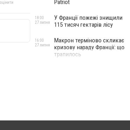
Patriot
 оцінити
У Франції пожежі знищили
18:00
27 липня
115 тисяч гектарів лісу
Макрон терміново скликає
16:00
27 липня
кризову нараду Франції: що
трапилось