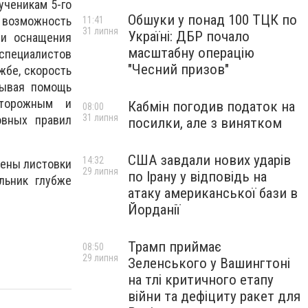
ученикам 5-го
Обшуки у понад 100 ТЦК по
 возможность
11:41
31 липня
Україні: ДБР почало
 и оснащения
масштабну операцію
пециалистов
"Чесний призов"
жбе, скорость
зывая помощь
сторожным и
Кабмін погодив податок на
08:00
31 липня
овных правил
посилки, але з винятком
США завдали нових ударів
14:32
чены листовки
29 липня
по Ірану у відповідь на
льник глубже
атаку американської бази в
Йорданії
Трамп приймає
08:50
29 липня
Зеленського у Вашингтоні
на тлі критичного етапу
війни та дефіциту ракет для