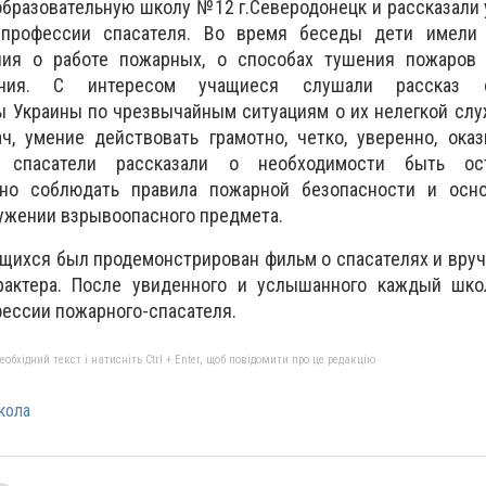
бразовательную школу №12 г.Северодонецк и рассказали 
 профессии спасателя. Во время беседы дети имели
ния о работе пожарных, о способах тушения пожаров
чения. С интересом учащиеся слушали рассказ с
 Украины по чрезвычайным ситуациям о их нелегкой слу
ч, умение действовать грамотно, четко, уверенно, ока
, спасатели рассказали о необходимости быть о
нно соблюдать правила пожарной безопасности и осн
ужении взрывоопасного предмета.
ащихся был продемонстрирован фильм о спасателях и вру
рактера. После увиденного и услышанного каждый шко
ессии пожарного-спасателя.
бхідний текст і натисніть Ctrl + Enter, щоб повідомити про це редакцію
кола