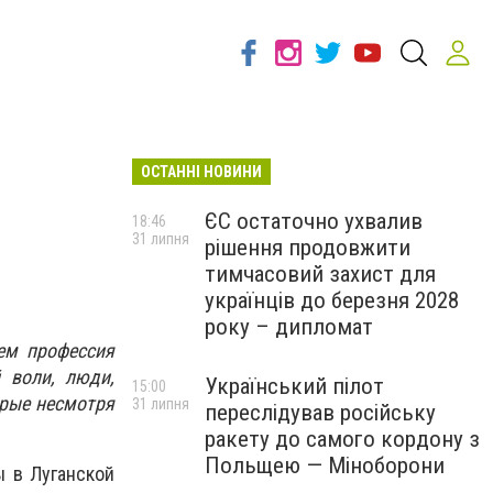
ОСТАННІ НОВИНИ
ЄС остаточно ухвалив
18:46
31 липня
рішення продовжити
тимчасовий захист для
українців до березня 2028
року – дипломат
чем профессия
 воли, люди,
Український пілот
15:00
орые несмотря
31 липня
переслідував російську
ракету до самого кордону з
Польщею — Міноборони
ы в Луганской