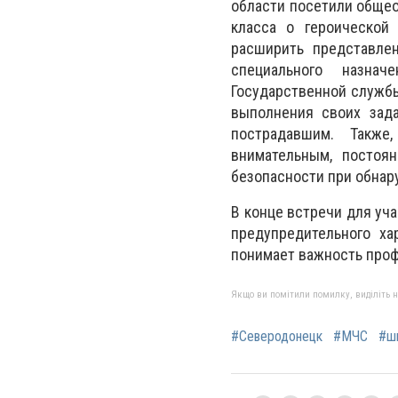
области посетили общео
класса о героической
расширить представле
специального назна
Государственной службы
выполнения своих зада
пострадавшим. Также
внимательным, постоя
безопасности при обнар
В конце встречи для уч
предупредительного ха
понимает важность проф
Якщо ви помітили помилку, виділіть нео
#Северодонецк
#МЧС
#ш