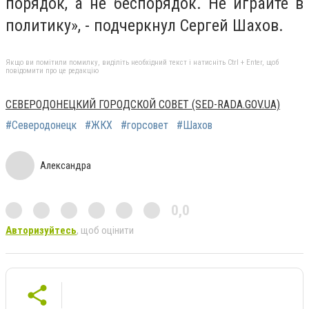
порядок, а не беспорядок. Не играйте в
политику», - подчеркнул Сергей Шахов.
Якщо ви помітили помилку, виділіть необхідний текст і натисніть Ctrl + Enter, щоб
повідомити про це редакцію
СЕВЕРОДОНЕЦКИЙ ГОРОДСКОЙ СОВЕТ (SED-RADA.GOV.UA)
#Северодонецк
#ЖКХ
#горсовет
#Шахов
Александра
0,0
Авторизуйтесь
, щоб оцінити