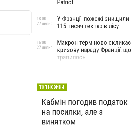
Patriot
У Франції пожежі знищили
18:00
27 липня
115 тисяч гектарів лісу
Макрон терміново скликає
16:00
27 липня
кризову нараду Франції: що
трапилось
ТОП НОВИНИ
Кабмін погодив податок
на посилки, але з
винятком