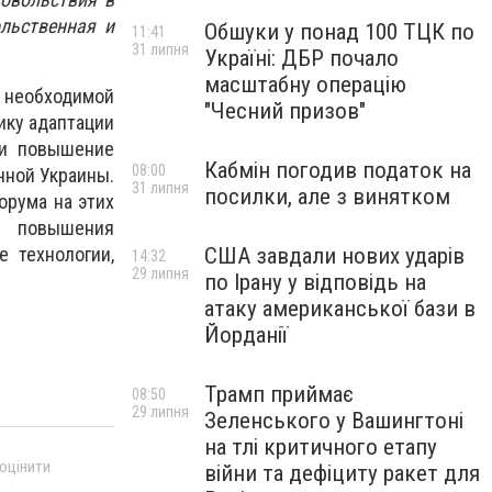
льственная и
Обшуки у понад 100 ТЦК по
11:41
31 липня
Україні: ДБР почало
масштабну операцію
 необходимой
"Чесний призов"
ику адаптации
 и повышение
Кабмін погодив податок на
08:00
чной Украины.
31 липня
посилки, але з винятком
орума на этих
 повышения
США завдали нових ударів
 технологии,
14:32
29 липня
по Ірану у відповідь на
атаку американської бази в
Йорданії
Трамп приймає
08:50
29 липня
Зеленського у Вашингтоні
на тлі критичного етапу
 оцінити
війни та дефіциту ракет для