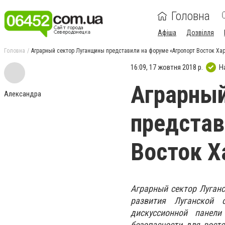
Головна
Афіша
Дозвілля
Головна
Аграрный сектор Луганщины представили на форуме «Агропорт Восток Хар
16:09, 17 жовтня 2018 р.
Н
Аграрны
Александра
представ
Восток Х
Аграрный сектор Луган
развития Луганской 
дискуссионной панели
безопасности для вост