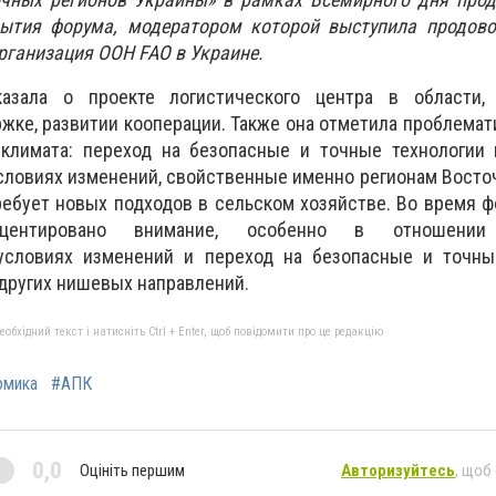
ытия форума, модератором которой выступила продово
рганизация ООН FAO в Украине.
азала о проекте логистического центра в области,
жке, развитии кооперации. Также она отметила проблемат
климата: переход на безопасные и точные технологии
словиях изменений, свойственные именно регионам Восто
ребует новых подходов в сельском хозяйстве. Во время ф
центировано внимание, особенно в отношении
условиях изменений и переход на безопасные и точные
 других нишевых направлений.
бхідний текст і натисніть Ctrl + Enter, щоб повідомити про це редакцію
омика
#АПК
0,0
Оцініть першим
Авторизуйтесь
, щоб