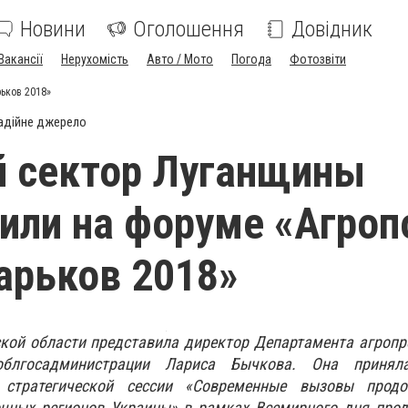
Новини
Оголошення
Довідник
Вакансії
Нерухомість
Авто / Мото
Погода
Фотозвіти
ьков 2018»
адійне джерело
й сектор Луганщины
или на форуме «Агроп
арьков 2018»
ской области представила директор Департамента агроп
облгосадминистрации Лариса Бычкова. Она принял
 стратегической сессии «Современные вызовы продо
очных регионов Украины» в рамках Всемирного дня прод