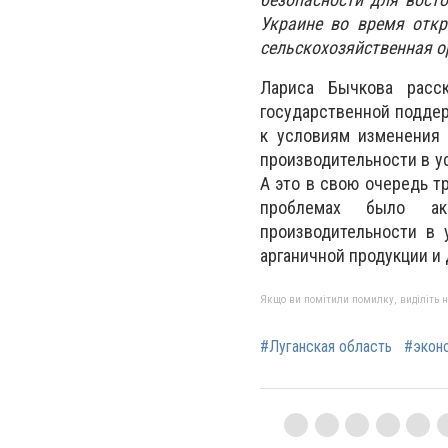
Украине во время откр
сельскохозяйственная о
Лариса Бычкова расск
государственной поддер
к условиям изменения 
производительности в у
А это в свою очередь т
проблемах было ак
производительности в 
арганичной продукции и
Якщо ви помітили помилку, виділіть нео
#Луганская область
#экон