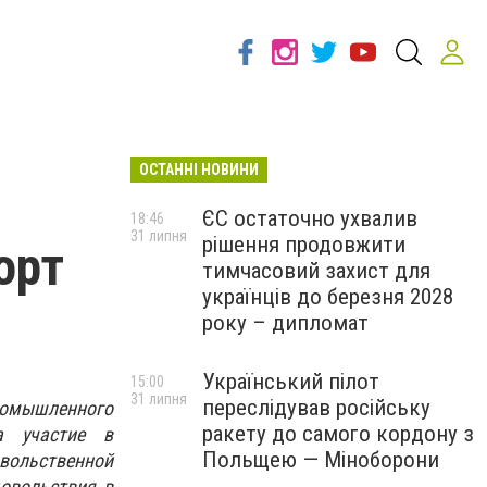
ОСТАННІ НОВИНИ
ЄС остаточно ухвалив
18:46
31 липня
рішення продовжити
орт
тимчасовий захист для
українців до березня 2028
року – дипломат
Український пілот
15:00
31 липня
переслідував російську
ромышленного
ракету до самого кордону з
а участие в
Польщею — Міноборони
вольственной
овольствия в