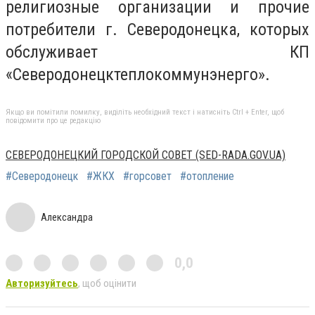
религиозные организации и прочие
потребители г. Северодонецка, которых
обслуживает КП
«Северодонецктеплокоммунэнерго».
Якщо ви помітили помилку, виділіть необхідний текст і натисніть Ctrl + Enter, щоб
повідомити про це редакцію
СЕВЕРОДОНЕЦКИЙ ГОРОДСКОЙ СОВЕТ (SED-RADA.GOV.UA)
#Северодонецк
#ЖКХ
#горсовет
#отопление
Александра
0,0
Авторизуйтесь
, щоб оцінити