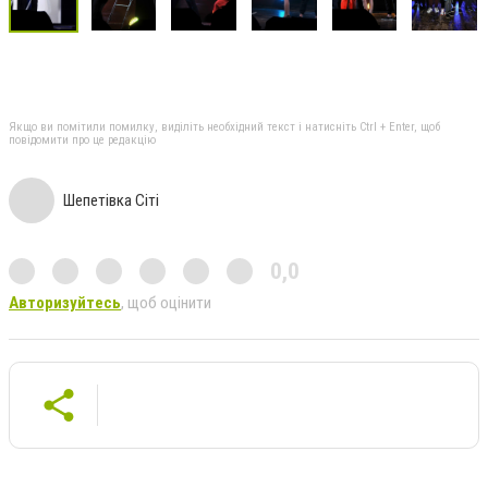
Якщо ви помітили помилку, виділіть необхідний текст і натисніть Ctrl + Enter, щоб
повідомити про це редакцію
Шепетівка Сіті
0,0
Авторизуйтесь
, щоб оцінити