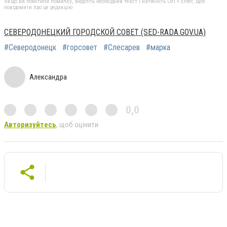
Якщо ви помітили помилку, виділіть необхідний текст і натисніть Ctrl + Enter, щоб
повідомити про це редакцію
СЕВЕРОДОНЕЦКИЙ ГОРОДСКОЙ СОВЕТ (SED-RADA.GOV.UA)
#Северодонецк
#горсовет
#Слесарев
#марка
Александра
0,0
Авторизуйтесь
, щоб оцінити