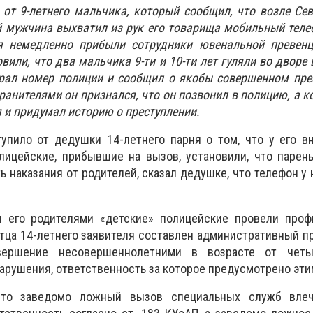
от 9-летнего мальчика, который сообщил, что возле Се
 мужчина выхватил из рук его товарища мобильный теле
я немедленно прибыли сотрудники ювенальной превенц
вили, что два мальчика 9-ти и 10-ти лет гуляли во дворе
рал номер полиции и сообщил о якобы совершенном прес
ранителями он признался, что он позвонил в полицию, а к
я и придумал историю о преступлении.
упило от дедушки 14-летнего парня о том, что у его в
лицейские, прибывшие на вызов, установили, что парен
ь наказания от родителей, сказал дедушке, что телефон у 
 его родителями «детские» полицейские провели проф
отца 14-летнего заявителя составлен административный пр
ершение несовершеннолетними в возрасте от четы
арушения, ответственность за которое предусмотрено эти
что заведомо ложный вызов специальных служб вле