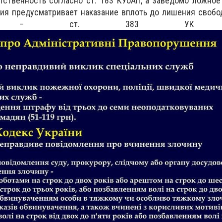
тственность согласно ст. 183 КУоАП, а заведомо ложно
ия предусматривает наказание вплоть до лишения свобо
– ст. 383 УК Укра