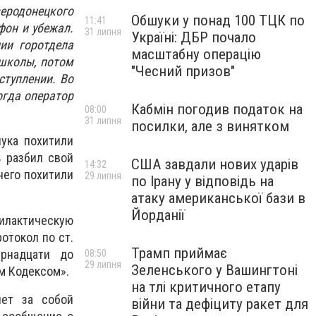
веродонецкого
Обшуки у понад 100 ТЦК по
11:41
фон и убежал.
31 липня
Україні: ДБР почало
ии горотдела
масштабну операцію
 школы, потом
"Чесний призов"
туплении. Во
огда оператор
Кабмін погодив податок на
08:00
31 липня
посилки, але з винятком
нука похитили
ь разбил свой
США завдали нових ударів
14:32
него похитили
29 липня
по Ірану у відповідь на
атаку американської бази в
Йорданії
илактическую
отокол по ст.
Трамп приймає
рнадцати до
08:50
29 липня
Зеленського у Вашингтоні
м Кодексом».
на тлі критичного етапу
чет за собой
війни та дефіциту ракет для