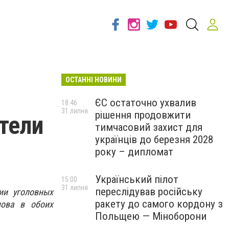
ОСТАННІ НОВИНИ
ЄС остаточно ухвалив
18:46
31 липня
рішення продовжити
тели
тимчасовий захист для
українців до березня 2028
року – дипломат
Український пілот
15:00
31 липня
переслідував російську
ии уголовных
ракету до самого кордону з
зова в обоих
Польщею — Міноборони