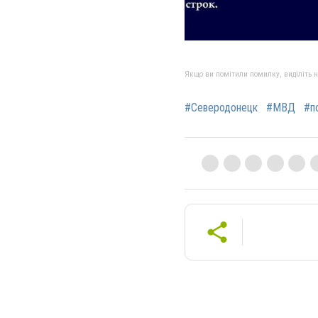
Якщо ви помітили помилку, виділіть нео
#Северодонецк
#МВД
#п