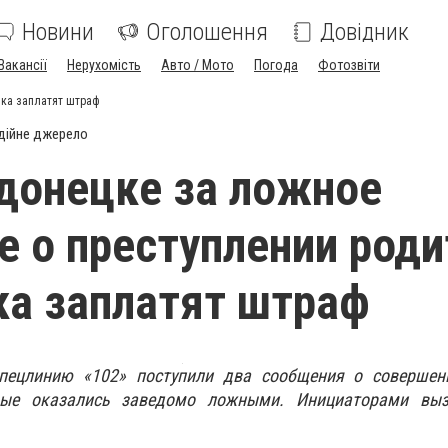
Новини
Оголошення
Довідник
Вакансії
Нерухомість
Авто / Мото
Погода
Фотозвіти
ика заплатят штраф
дійне джерело
донецке за ложное
е о преступлении роди
а заплатят штраф
спецлинию «102» поступили два сообщения о совершен
рые оказались заведомо ложными. Инициаторами вы