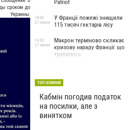
е сообщение о
Patriot
ды сроком до
ины.
У Франції пожежі знищили
18:00
27 липня
115 тисяч гектарів лісу
Макрон терміново скликає
16:00
27 липня
кризову нараду Франції: що
трапилось
ТОП НОВИНИ
Кабмін погодив податок
на посилки, але з
винятком