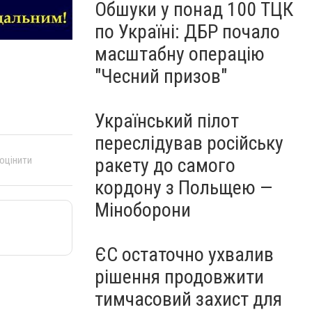
Обшуки у понад 100 ТЦК
по Україні: ДБР почало
масштабну операцію
"Чесний призов"
Український пілот
переслідував російську
 оцінити
ракету до самого
кордону з Польщею —
Міноборони
ЄС остаточно ухвалив
рішення продовжити
тимчасовий захист для