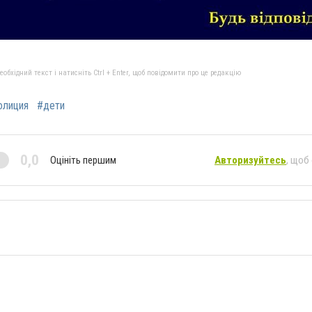
бхідний текст і натисніть Ctrl + Enter, щоб повідомити про це редакцію
олиция
#дети
0,0
Оцініть першим
Авторизуйтесь
, щоб