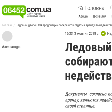
Головна
Афіша
Дозвілля
Головна
Ледовый дворец Северодонецка собираются отдать в аренду по недейст
15:23, 3 жовтня 2018 р.
На
Ледовый
Александра
собирают
недейст
Документы, согласно к
аренду, являются недей
своей странице.