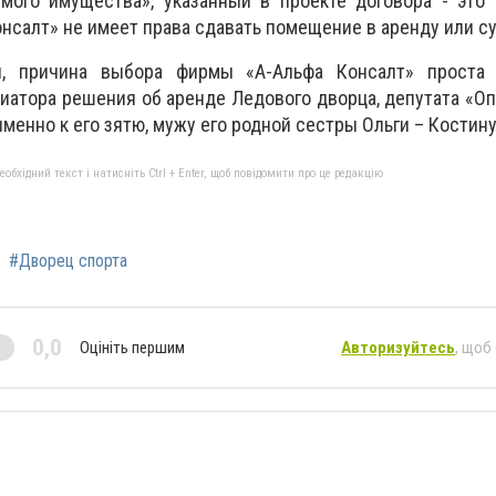
мого имущества», указанный в проекте договора - это 
нсалт» не имеет права сдавать помещение в аренду или с
, причина выбора фирмы «А-Альфа Консалт» проста
иатора решения об аренде Ледового дворца, депутата «О
 именно к его зятю, мужу его родной сестры Ольги – Костин
бхідний текст і натисніть Ctrl + Enter, щоб повідомити про це редакцію
#Дворец спорта
0,0
Оцініть першим
Авторизуйтесь
, щоб