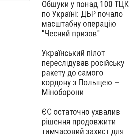
Обшуки у понад 100 ТЦК
по Україні: ДБР почало
масштабну операцію
"Чесний призов"
Український пілот
переслідував російську
ракету до самого
кордону з Польщею —
Міноборони
ЄС остаточно ухвалив
рішення продовжити
тимчасовий захист для