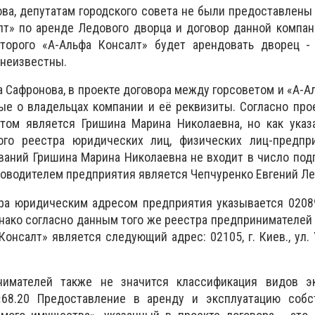
ва, депутатам городского совета не были предоставлен
лт» по аренде Ледового дворца и договор данной компа
оторого «А-Альфа Консалт» будет арендовать дворец - 
 неизвестны.
а Сафронова, в проекте договора между горсоветом и «А-А
е о владельцах компании и её реквизиты. Согласно про
том является Гришина Марина Николаевна, но как указ
ого реестра юридических лиц, физических лиц-предпр
аний Гришина Марина Николаевна не входит в число под
уководителем предприятия является Чепчуренко Евгений Л
ра юридическим адресом предприятия указывается 02089, 
Однако согласно данным того же реестра предпринимателе
онсалт» является следующий адрес: 02105, г. Киев., ул. 
нимателей также не значится классификация видов э
«68.20 Предоставление в аренду и эксплуатацию собс