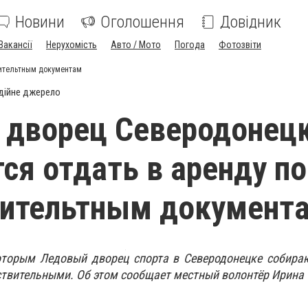
Новини
Оголошення
Довідник
Вакансії
Нерухомість
Авто / Мото
Погода
Фотозвіти
вительтным документам
дійне джерело
 дворец Северодонец
ся отдать в аренду по
вительтным документ
оторым Ледовый дворец спорта в Северодонецке собираю
ствительными. Об этом сообщает местный волонтёр Ирина