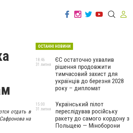
ОСТАННІ НОВИНИ
ка
ЄС остаточно ухвалив
18:46
31 липня
рішення продовжити
тимчасовий захист для
українців до березня 2028
ам
року – дипломат
Український пілот
15:00
31 липня
переслідував російську
тся отдать в
ракету до самого кордону з
 Сафронова на
Польщею — Міноборони