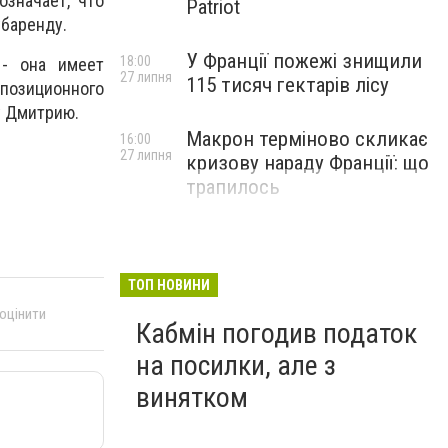
означает, что
Patriot
убаренду.
У Франції пожежі знищили
18:00
 - она имеет
27 липня
115 тисяч гектарів лісу
ппозиционного
у Дмитрию.
Макрон терміново скликає
16:00
27 липня
кризову нараду Франції: що
трапилось
ТОП НОВИНИ
 оцінити
Кабмін погодив податок
на посилки, але з
винятком