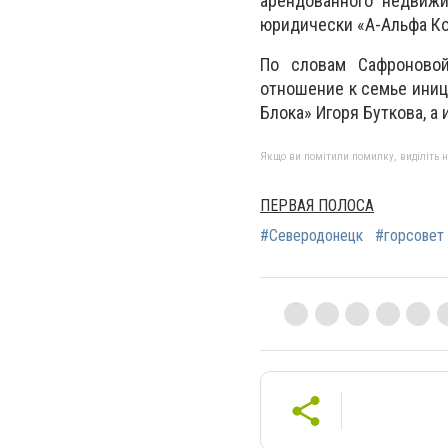
арендованного недвижи
юридически «А-Альфа Ко
По словам Сафроновой
отношение к семье иниц
Блока» Игоря Буткова, а
Якщо ви помітили помилку, виділіть нео
ПЕРВАЯ ПОЛОСА
#Северодонецк
#горсовет