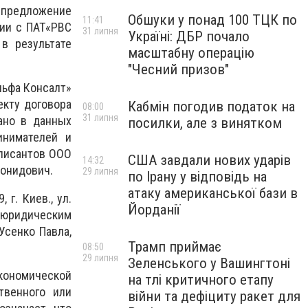
ы предложение
Обшуки у понад 100 ТЦК по
11:41
нии с ПАТ«РВС
31 липня
Україні: ДБР почало
в результате
масштабну операцію
"Чесний призов"
льфа Консалт»
екту договора
Кабмін погодив податок на
08:00
31 липня
ано в данных
посилки, але з винятком
инимателей и
писантов ООО
США завдали нових ударів
14:32
еонидович.
29 липня
по Ірану у відповідь на
атаку американської бази в
г. Киев., ул.
Йорданії
й юридическим
Усенко Павла,
Трамп приймає
08:50
29 липня
Зеленського у Вашингтоні
кономической
на тлі критичного етапу
твенного или
війни та дефіциту ракет для