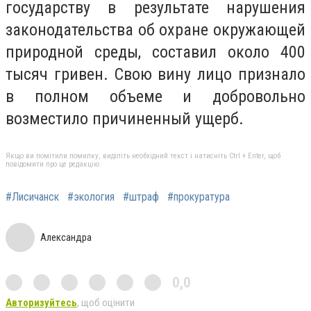
государству в результате нарушения
законодательства об охране окружающей
природной среды, составил около 400
тысяч гривен. Свою вину лицо признало
в полном объеме и добровольно
возместило причиненный ущерб.
Якщо ви помітили помилку, виділіть необхідний текст і натисніть Ctrl + Enter, щоб
повідомити про це редакцію
#Лисичанск
#экология
#штраф
#прокуратура
Александра
0,0
Авторизуйтесь
, щоб оцінити