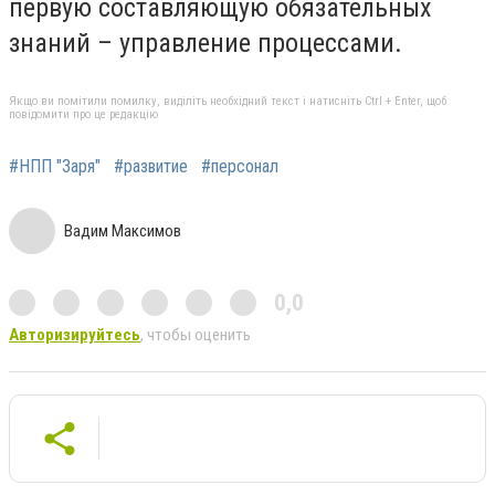
первую составляющую обязательных
знаний – управление процессами.
Якщо ви помітили помилку, виділіть необхідний текст і натисніть Ctrl + Enter, щоб
повідомити про це редакцію
#НПП "Заря"
#развитие
#персонал
Вадим Максимов
0,0
Авторизируйтесь
, чтобы оценить