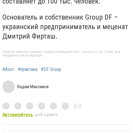
составляет до 100 тыс. человек.
Основатель и собственник Group DF –
украинский предприниматель и меценат
Дмитрий Фирташ.
Якщо ви помітили помилку, виділіть необхідний текст і натисніть Ctrl + Enter, щоб
повідомити про це редакцію
#Азот
#практика
#DF Group
Вадим Максимов
0,0
Авторизуйтесь
, щоб оцінити