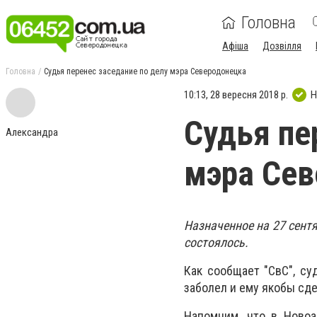
Головна
Афіша
Дозвілля
Головна
Судья перенес заседание по делу мэра Северодонецка
10:13, 28 вересня 2018 р.
Н
Судья пе
Александра
мэра Сев
Назначенное на 27 сент
состоялось.
Как сообщает "СвС", су
заболел и ему якобы сд
Напомним, что в Новоа