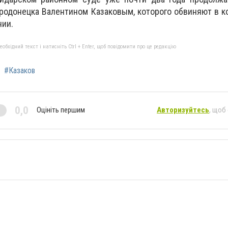
родонецка Валентином Казаковым, которого обвиняют в 
нии.
бхідний текст і натисніть Ctrl + Enter, щоб повідомити про це редакцію
#Казаков
0,0
Оцініть першим
Авторизуйтесь
, щоб