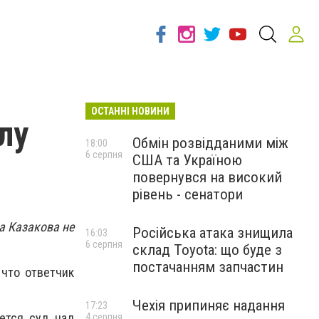
ОСТАННІ НОВИНИ
лу
Обмін розвідданими між
18:00
6 серпня
США та Україною
повернувся на високий
рівень - сенатори
а Казакова не
Російська атака знищила
16:03
6 серпня
склад Toyota: що буде з
постачанням запчастин
 что ответчик
Чехія припиняє надання
17:23
ется суд над
4 серпня