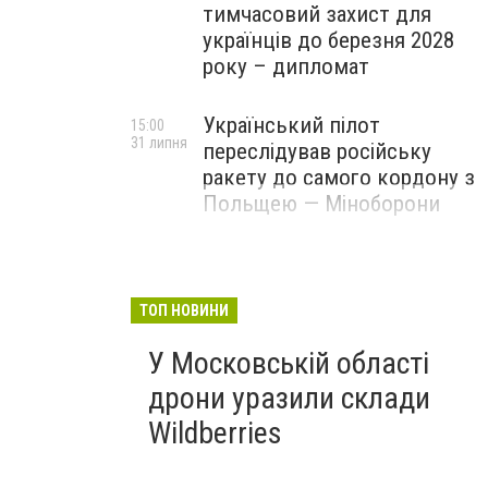
тимчасовий захист для
українців до березня 2028
року – дипломат
Український пілот
15:00
31 липня
переслідував російську
ракету до самого кордону з
Польщею — Міноборони
ТОП НОВИНИ
У Московській області
дрони уразили склади
Wildberries