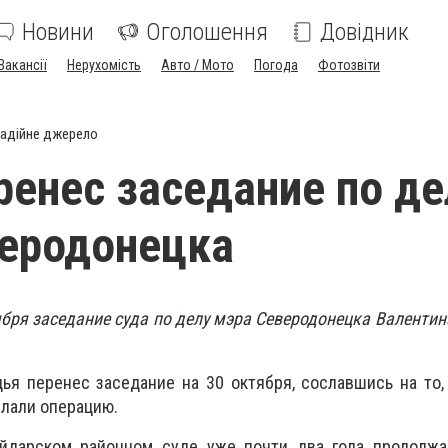
Новини
Оголошення
Довідник
Вакансії
Нерухомість
Авто / Мото
Погода
Фотозвіти
адійне джерело
ренес заседание по де
еродонецка
ября заседание суда по делу мэра Северодонецка Валентин
дья перенес заседание на 30 октября, сославшись на то,
елали операцию.
йдарском районном суде уже почти два года продолжа