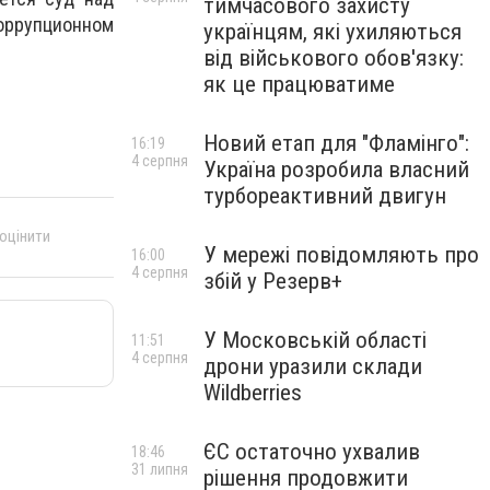
тимчасового захисту
коррупционном
українцям, які ухиляються
від військового обов'язку:
як це працюватиме
Новий етап для "Фламінго":
16:19
4 серпня
Україна розробила власний
турбореактивний двигун
 оцінити
У мережі повідомляють про
16:00
4 серпня
збій у Резерв+
У Московській області
11:51
4 серпня
дрони уразили склади
Wildberries
ЄС остаточно ухвалив
18:46
31 липня
рішення продовжити