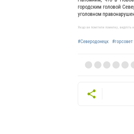
городским головой Севе
уголовном правонаруше
Якщо ви помітили помилку, виділіть нео
#Северодонецк
#горсовет