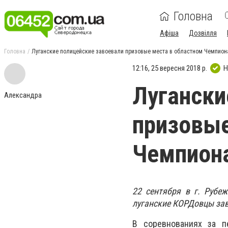
Головна
Афіша
Дозвілля
Головна
Луганские полицейские завоевали призовые места в областном Чемпион
12:16, 25 вересня 2018 р.
Н
Лугански
Александра
призовые
Чемпиона
22 сентября в г. Рубе
луганские КОРДовцы зав
В соревнованиях за п