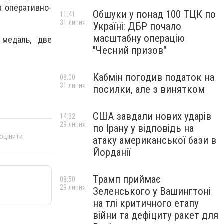
а оперативно-
Обшуки у понад 100 ТЦК по
11:41
31 липня
Україні: ДБР почало
масштабну операцію
 медаль, две
"Чесний призов"
Кабмін погодив податок на
08:00
31 липня
посилки, але з винятком
США завдали нових ударів
14:32
29 липня
по Ірану у відповідь на
 оцінити
атаку американської бази в
Йорданії
Трамп приймає
08:50
29 липня
Зеленського у Вашингтоні
на тлі критичного етапу
війни та дефіциту ракет для