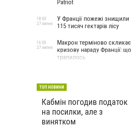
Patriot
У Франції пожежі знищили
18:00
27 липня
115 тисяч гектарів лісу
Макрон терміново скликає
16:00
27 липня
кризову нараду Франції: що
трапилось
ТОП НОВИНИ
Кабмін погодив податок
на посилки, але з
винятком