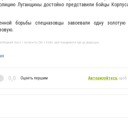
 полицию Луганщины достойно представили бойцы Корпус
енной борьбы спецназовцы завоевали одну золотую
зовую.
бхідний текст і натисніть Ctrl + Enter, щоб повідомити про це редакцію
ия
0,0
Оцініть першим
Авторизуйтесь
, щоб