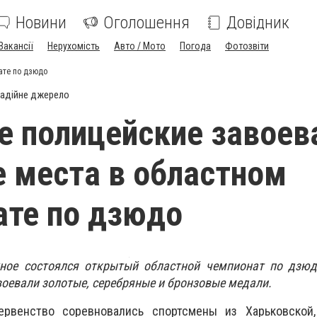
Новини
Оголошення
Довідник
Вакансії
Нерухомість
Авто / Мото
Погода
Фотозвіти
ате по дзюдо
адійне джерело
е полицейские завоев
 места в областном
те по дзюдо
жное состоялся открытый областной чемпионат по дзюд
оевали золотые, серебряные и бронзовые медали.
ервенство соревновались спортсмены из Харьковской