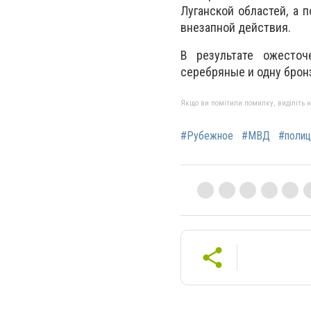
Луганской областей, а
внезапной действия.
В результате ожесточ
серебряные и одну брон
Якщо ви помітили помилку, виділіть нео
#Рубежное
#МВД
#полиц