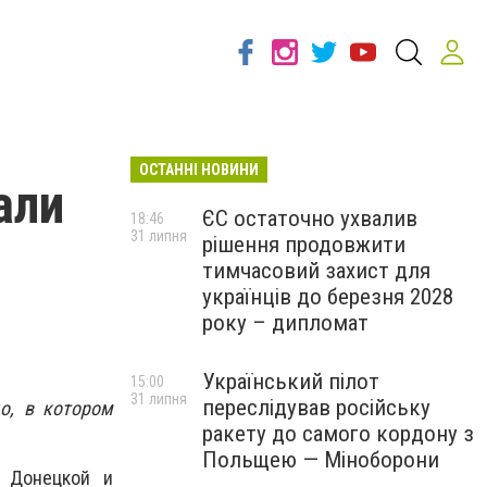
ОСТАННІ НОВИНИ
али
ЄС остаточно ухвалив
18:46
31 липня
рішення продовжити
тимчасовий захист для
українців до березня 2028
року – дипломат
Український пілот
15:00
31 липня
переслідував російську
о, в котором
ракету до самого кордону з
Польщею — Міноборони
, Донецкой и