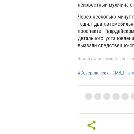
неизвестный мужчина сн
Через несколько минут 
тащил два автомобильн
проспекте Гвардейско
детального установлен
вызвали следственно-оп
Якщо ви помітили помилку, виділіть нео
#Северодонецк
#МВД
#п