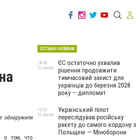
ОСТАННІ НОВИНИ
ЄС остаточно ухвалив
18:46
31 липня
рішення продовжити
на
тимчасовий захист для
українців до березня 2028
року – дипломат
Український пілот
15:00
31 липня
переслідував російську
е обнаружили
ракету до самого кордону з
Польщею — Міноборони
е о том, что