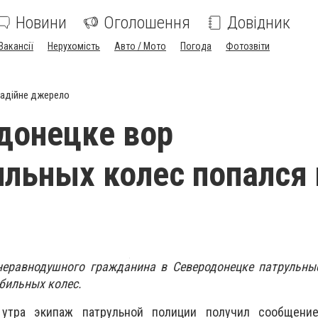
Новини
Оголошення
Довідник
Вакансії
Нерухомість
Авто / Мото
Погода
Фотозвіти
адійне джерело
донецке вор
льных колес попался 
еравнодушного гражданина в Северодонецке патрульны
бильных колес.
утра экипаж патрульной полиции получил сообщени