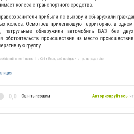
имает колеса с транспортного средства.
правоохранители прибыли по вызову и обнаружили гражда
ых колеса. Осмотрев прилегающую территорию, в одном 
м, патрульные обнаружили автомобиль ВАЗ без дву
ия обстоятельств происшествия на место происшествия
еративную группу.
бхідний текст і натисніть Ctrl + Enter, щоб повідомити про це редакцію
олиция
0,0
Оцініть першим
Авторизируйтесь
, ч