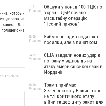
Обшуки у понад 100 ТЦК по
11:41
31 липня
Україні: ДБР почало
нина, который
масштабну операцію
из дворов на
"Чесний призов"
х колес. Для
 полицейские
Кабмін погодив податок на
08:00
31 липня
посилки, але з винятком
США завдали нових ударів
14:32
29 липня
по Ірану у відповідь на
атаку американської бази в
Йорданії
тобы оценить
Трамп приймає
08:50
29 липня
Зеленського у Вашингтоні
на тлі критичного етапу
війни та дефіциту ракет для