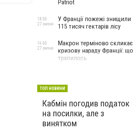
Patriot
У Франції пожежі знищили
18:00
27 липня
115 тисяч гектарів лісу
Макрон терміново скликає
16:00
27 липня
кризову нараду Франції: що
трапилось
ТОП НОВИНИ
Кабмін погодив податок
на посилки, але з
винятком