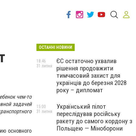
ОСТАННІ НОВИНИ
т
ЄС остаточно ухвалив
18:46
31 липня
рішення продовжити
тимчасовий захист для
українців до березня 2028
року – дипломат
ребенок чем-то
овной задачей
Український пілот
15:00
ранспортного
31 липня
переслідував російську
ракету до самого кордону з
Польщею — Міноборони
нию основного