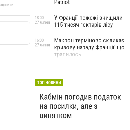
Patriot
 оцінити
У Франції пожежі знищили
18:00
27 липня
115 тисяч гектарів лісу
Макрон терміново скликає
16:00
27 липня
кризову нараду Франції: що
трапилось
ТОП НОВИНИ
Кабмін погодив податок
на посилки, але з
винятком