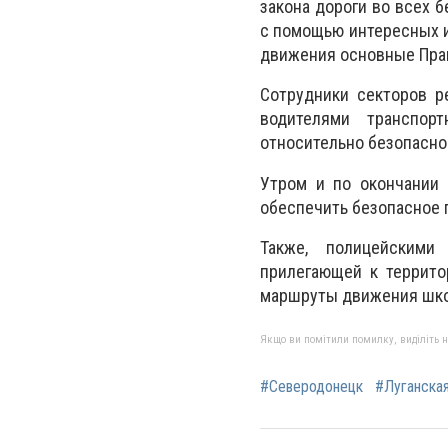
закона дороги во всех 
с помощью интересных и
движения основные Прав
Сотрудники секторов р
водителями транспор
относительно безопасно
Утром и по окончании
обеспечить безопасное 
Также, полицейскими
прилегающей к террито
маршруты движения шко
Якщо ви помітили помилку, виділіть нео
#Северодонецк
#Луганска