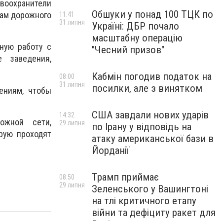
авоохранители
Обшуки у понад 100 ТЦК по
кам дорожного
11:41
31 липня
Україні: ДБР почало
масштабну операцію
ную работу с
"Чесний призов"
 заведения,
Кабмін погодив податок на
08:00
31 липня
посилки, але з винятком
ениям, чтобы
США завдали нових ударів
14:32
ожной сети,
29 липня
по Ірану у відповідь на
рую проходят
атаку американської бази в
Йорданії
Трамп приймає
08:50
29 липня
Зеленського у Вашингтоні
на тлі критичного етапу
війни та дефіциту ракет для