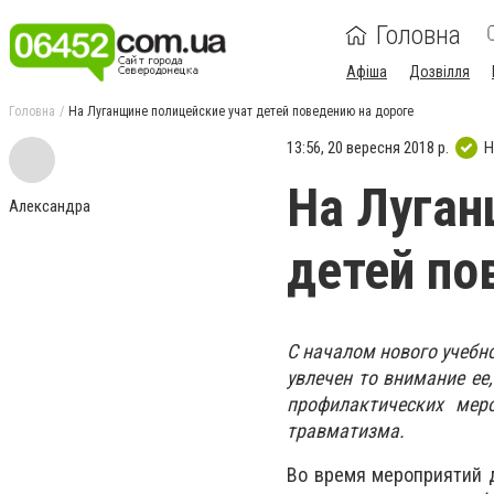
Головна
Афіша
Дозвілля
Головна
На Луганщине полицейские учат детей поведению на дороге
13:56, 20 вересня 2018 р.
Н
На Луган
Александра
детей по
С началом нового учебно
увлечен то внимание ее
профилактических меро
травматизма.
Во время мероприятий 