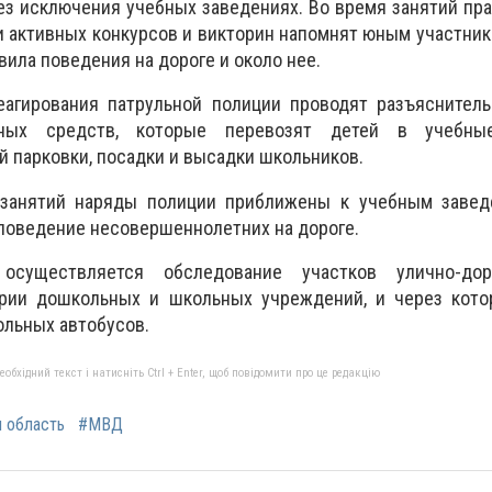
без исключения учебных заведениях. Во время занятий пр
 активных конкурсов и викторин напомнят юным участни
ила поведения на дороге и около нее.
еагирования патрульной полиции проводят разъяснитель
тных средств, которые перевозят детей в учебные
й парковки, посадки и высадки школьников.
 занятий наряды полиции приближены к учебным завед
поведение несовершеннолетних на дороге.
 осуществляется обследование участков улично-дор
рии дошкольных и школьных учреждений, и через кото
льных автобусов.
бхідний текст і натисніть Ctrl + Enter, щоб повідомити про це редакцію
я область
#МВД