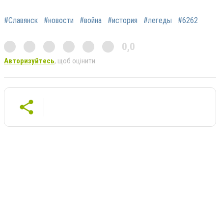
#Славянск
#новости
#война
#история
#легеды
#6262
0,0
Авторизуйтесь
, щоб оцінити