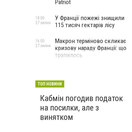
Patriot
У Франції пожежі знищили
18:00
27 липня
115 тисяч гектарів лісу
Макрон терміново скликає
16:00
27 липня
кризову нараду Франції: що
трапилось
ТОП НОВИНИ
Кабмін погодив податок
на посилки, але з
винятком