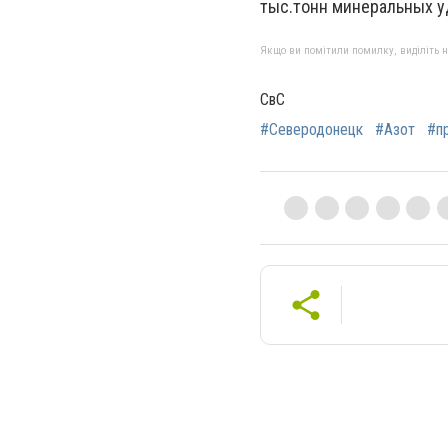
тыс.тонн минеральных 
Якщо ви помітили помилку, виділіть нео
СвС
#Северодонецк
#Азот
#п