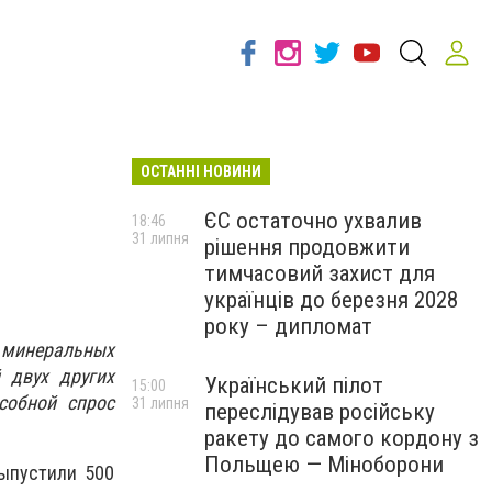
ОСТАННІ НОВИНИ
ЄС остаточно ухвалив
18:46
31 липня
рішення продовжити
тимчасовий захист для
українців до березня 2028
року – дипломат
 минеральных
 двух других
Український пілот
15:00
собной спрос
31 липня
переслідував російську
ракету до самого кордону з
Польщею — Міноборони
выпустили 500