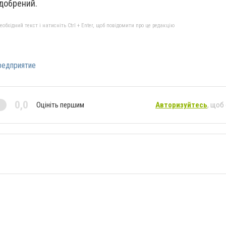
удобрений.
бхідний текст і натисніть Ctrl + Enter, щоб повідомити про це редакцію
редприятие
0,0
Оцініть першим
Авторизуйтесь
, щоб