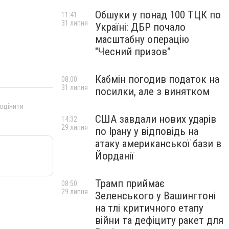
Обшуки у понад 100 ТЦК по
11:41
31 липня
Україні: ДБР почало
масштабну операцію
"Чесний призов"
Кабмін погодив податок на
08:00
31 липня
посилки, але з винятком
 оцінити
США завдали нових ударів
14:32
29 липня
по Ірану у відповідь на
атаку американської бази в
Йорданії
Трамп приймає
08:50
29 липня
Зеленського у Вашингтоні
на тлі критичного етапу
війни та дефіциту ракет для