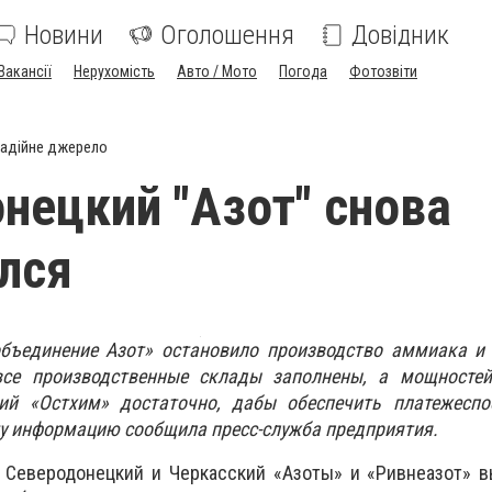
Новини
Оголошення
Довідник
Вакансії
Нерухомість
Авто / Мото
Погода
Фотозвіти
адійне джерело
нецкий "Азот" снова
лся
бъединение Азот» остановило производство аммиака и
все производственные склады заполнены, а мощностей
ий «Остхим» достаточно, дабы обеспечить платежеспо
ту информацию сообщила пресс-служба предприятия.
а Северодонецкий и Черкасский «Азоты» и «Ривнеазот» 