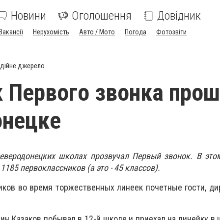
Новини
Оголошення
Довідник
Вакансії
Нерухомість
Авто / Мото
Погода
Фотозвіти
дійне джерело
 Первого звонка прош
онецке
 северодонецких школах прозвучал Первый звонок. В эт
1185 первоклассников (а это - 45 классов).
ков во время торжественных линеек почетные гости, ди
ин Казаков побывал в 12-й школе и приехал на линейку в 