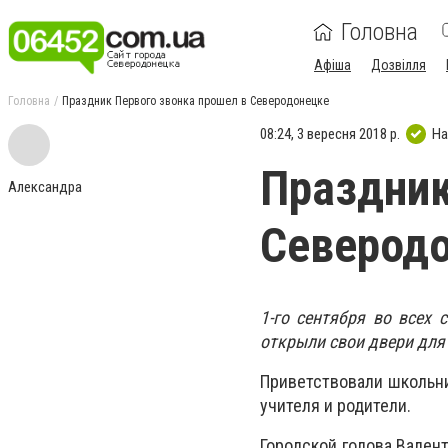
Головна
Афіша
Дозвілля
Головна
Праздник Первого звонка прошел в Северодонецке
08:24, 3 вересня 2018 р.
На
Праздник
Александра
Северод
1-го сентября во всех
открыли свои двери для 
Приветствовали школьни
учителя и родители.
Городской голова Валент