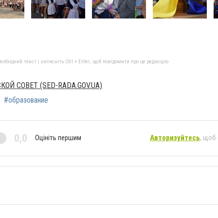
бхідний текст і натисніть Ctrl + Enter, щоб повідомити про це редакцію
ОЙ СОВЕТ (SED-RADA.GOV.UA)
#образование
0,0
Оцініть першим
Авторизуйтесь
, щоб