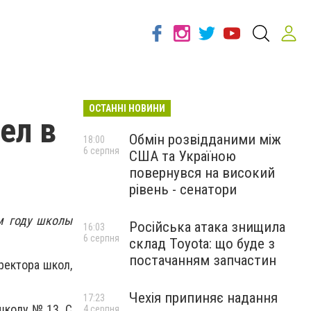
ОСТАННІ НОВИНИ
ел в
Обмін розвідданими між
18:00
6 серпня
США та Україною
повернувся на високий
рівень - сенатори
ом году школы
Російська атака знищила
16:03
6 серпня
склад Toyota: що буде з
постачанням запчастин
ректора школ,
Чехія припиняє надання
17:23
школу № 13. С
4 серпня