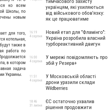
тимчасового захисту
лся ко всем
українцям, які ухиляються
кой Школы, по
від військового обов'язку:
печены новым
як це працюватиме
Новий етап для "Фламінго":
16:19
ает для того,
4 серпня
Україна розробила власний
ся котельная,
турбореактивний двигун
будут также в
ая работа по
 Продолжается
У мережі повідомляють про
16:00
4 серпня
па, в котором
збій у Резерв+
лавная задача
ми Украины.
У Московській області
11:51
4 серпня
дрони уразили склади
Wildberries
ЄС остаточно ухвалив
18:46
31 липня
рішення продовжити