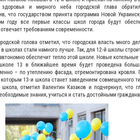
, здоровья и мирного неба городской глава обрати
ив, что государством принята программа Новой Украинс
ом году все первые классы школ города будут обес
 отвечает требованиям современности.
родской голова отметил, что городская власть много дел
в школах стали намного лучше. Так, для 12-й школы строит
 автономно обеспечит тепло этой школе. Новые котельные 
 школе 13 в ближайшее время будет проведена больш
менно – по утеплению фасада, отремонтирована кровля.
о которым 13-и школа станет заведением совмещенного ти
 школа, отметил Валентин Казаков и подчеркнул, что г
необходимые знания, учиться и стать достойными граждана