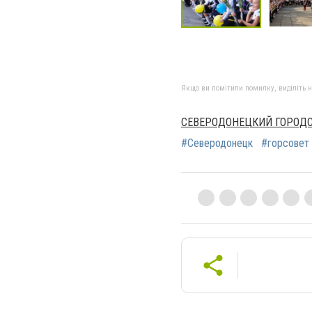
Якщо ви помітили помилку, виділіть нео
СЕВЕРОДОНЕЦКИЙ ГОРОДСК
#Северодонецк
#горсовет