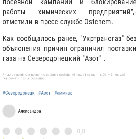
посевной кампании и блокирование
работы химических предприятий",-
отметили в пресс-службе Ostchem.
Как сообщалось ранее, "Укртрансгаз" без
объяснения причин ограничил поставки
газа на Северодонецкий "Азот" .
Якщо ви помітили помилку, виділіть необхідний текст і натисніть Ctrl + Enter, щоб
повідомити про це редакцію
#Северодонецк
#Азот
#аммиак
Александра
0,0