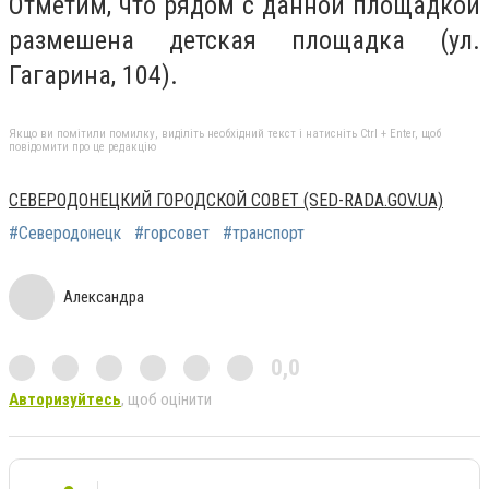
Отметим, что рядом с данной площадкой
размешена детская площадка (ул.
Гагарина, 104).
Якщо ви помітили помилку, виділіть необхідний текст і натисніть Ctrl + Enter, щоб
повідомити про це редакцію
СЕВЕРОДОНЕЦКИЙ ГОРОДСКОЙ СОВЕТ (SED-RADA.GOV.UA)
#Северодонецк
#горсовет
#транспорт
Александра
0,0
Авторизуйтесь
, щоб оцінити