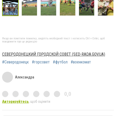
Якщо ви помітили помилку, виділіть необхідний текст і натисніть Ctrl + Enter, щоб
повідомити про це редакцію
СЕВЕРОДОНЕЦКИЙ ГОРОДСКОЙ СОВЕТ (SED-RADA.GOV.UA)
#Северодонецк
#горсовет
#футбол
#военкомат
Александра
0,0
Авторизуйтесь
, щоб оцінити