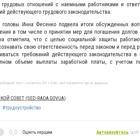
 трудовых отношений с наемными работниками и ответ
ий действующего трудового законодательства.
о головы Инна Фесенко подвела итоги обсужденных воп
ения в том числе о принятии мер для погашения долгов
на отметила, что с целью социальной защиты работаю
ознавать свою ответственность перед законом и перед р
ваться требований действующего законодательства в о
лном объеме выплаты заработной платы, с учетом 
бхідний текст і натисніть Ctrl + Enter, щоб повідомити про це редакцію
ОЙ СОВЕТ (SED-RADA.GOV.UA)
#трудоустройство
0,0
Оцініть першим
Авторизуйтесь
, щоб