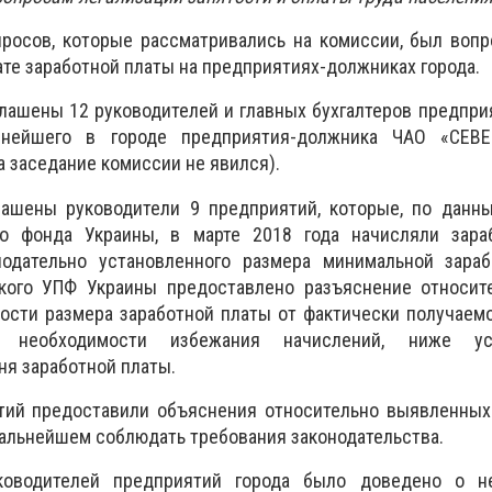
росов, которые рассматривались на комиссии, был вопр
те заработной платы на предприятиях-должниках города.
лашены 12 руководителей и главных бухгалтеров предприя
упнейшего в городе предприятия-должника ЧАО «СЕ
заседание комиссии не явился).
лашены руководители 9 предприятий, которые, по данны
го фонда Украины, в марте 2018 года начисляли зара
одательно установленного размера минимальной зараб
кого УПФ Украины предоставлено разъяснение относит
ости размера заработной платы от фактически получаем
 необходимости избежания начислений, ниже уст
ня заработной платы.
тий предоставили объяснения относительно выявленных
дальнейшем соблюдать требования законодательства.
оводителей предприятий города было доведено о н