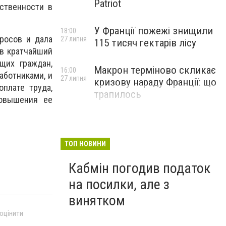
Patriot
ственности в
У Франції пожежі знищили
18:00
росов и дала
27 липня
115 тисяч гектарів лісу
 в кратчайший
щих граждан,
Макрон терміново скликає
16:00
аботниками, и
27 липня
кризову нараду Франції: що
плате труда,
трапилось
повышения ее
ТОП НОВИНИ
Кабмін погодив податок
на посилки, але з
винятком
 оцінити