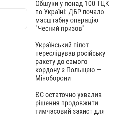
Обшуки у понад 100 ТЦК
по Україні: ДБР почало
масштабну операцію
"Чесний призов"
Український пілот
переслідував російську
ракету до самого
кордону з Польщею —
Міноборони
ЄС остаточно ухвалив
рішення продовжити
тимчасовий захист для