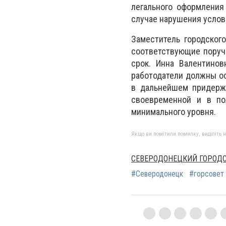
легального оформления
случае нарушения услов
Заместитель городског
соответствующие поруч
срок. Инна Валентинов
работодатели должны ос
в дальнейшем придержи
своевременной и в по
минимального уровня.
Якщо ви помітили помилку, виділіть нео
СЕВЕРОДОНЕЦКИЙ ГОРОДСК
#Северодонецк
#горсовет