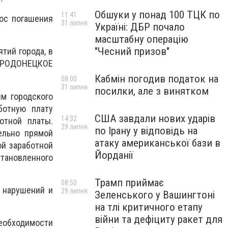
Обшуки у понад 100 ТЦК по
11:41
ос погашения
31 липня
Україні: ДБР почало
масштабну операцію
"Чесний призов"
тий города, в
ВЕРОДОНЕЦКОЕ
Кабмін погодив податок на
08:00
31 липня
посилки, але з винятком
м городского
ботную плату
США завдали нових ударів
14:32
отной платы.
29 липня
по Ірану у відповідь на
ельно прямой
атаку американської бази в
ой заработной
Йорданії
ановленного
Трамп приймає
08:50
 нарушений и
29 липня
Зеленського у Вашингтоні
на тлі критичного етапу
війни та дефіциту ракет для
еобходимости