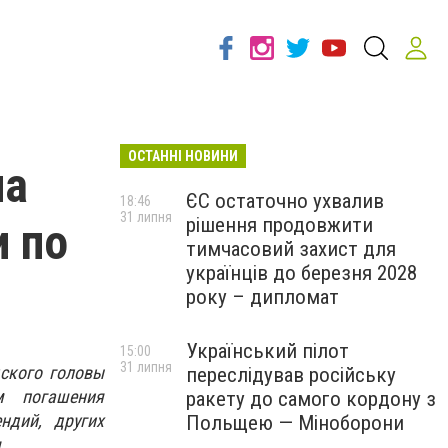
ОСТАННІ НОВИНИ
ла
ЄС остаточно ухвалив
18:46
31 липня
рішення продовжити
 по
тимчасовий захист для
українців до березня 2028
року – дипломат
Український пілот
15:00
31 липня
дского головы
переслідував російську
м погашения
ракету до самого кордону з
ндий, других
Польщею — Міноборони
.