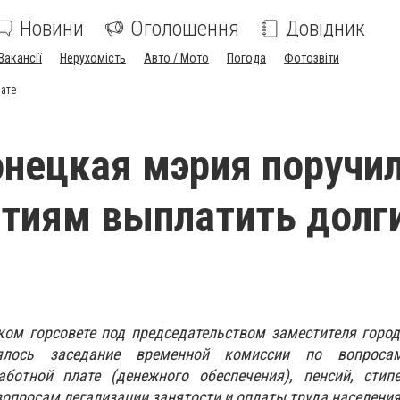
Новини
Оголошення
Довідник
Вакансії
Нерухомість
Авто / Мото
Погода
Фотозвіти
лате
нецкая мэрия поручи
тиям выплатить долги
ком горсовете под председательством заместителя горо
ялось заседание временной комиссии по вопроса
ботной плате (денежного обеспечения), пенсий, стипе
вопросам легализации занятости и оплаты труда населения