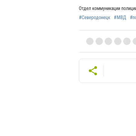
Отдел коммуникации полици
#Северодонецк
#МВД
#п