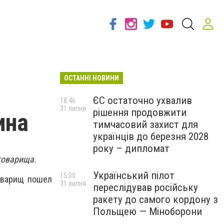
ОСТАННІ НОВИНИ
ЄС остаточно ухвалив
18:46
31 липня
рішення продовжити
ина
тимчасовий захист для
українців до березня 2028
року – дипломат
товарища.
Український пілот
15:00
товарищ пошел
31 липня
переслідував російську
ракету до самого кордону з
Польщею — Міноборони