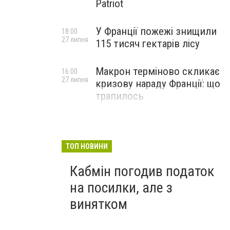
Patriot
У Франції пожежі знищили
18:00
27 липня
115 тисяч гектарів лісу
Макрон терміново скликає
16:00
27 липня
кризову нараду Франції: що
трапилось
ТОП НОВИНИ
Кабмін погодив податок
на посилки, але з
винятком