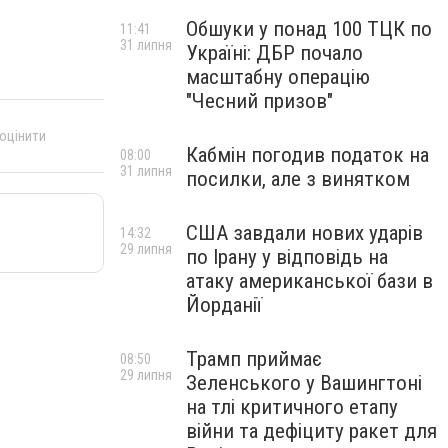
Обшуки у понад 100 ТЦК по
11:41
31 липня
Україні: ДБР почало
масштабну операцію
"Чесний призов"
 оцінити
Кабмін погодив податок на
08:00
31 липня
посилки, але з винятком
США завдали нових ударів
14:32
29 липня
по Ірану у відповідь на
атаку американської бази в
Йорданії
Трамп приймає
08:50
29 липня
Зеленського у Вашингтоні
на тлі критичного етапу
війни та дефіциту ракет для