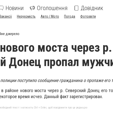
Новини
Оголошення
Довідник
Вакансії
Нерухомість
Авто / Мото
Погода
Фотозвіти
йне джерело
 нового моста через р.
й Донец пропал мужч
 полиции поступило сообщение гражданина о пропаже его 
 в районе нового моста через р. Северский Донец его 
некоторое время исчез. Данный факт зарегистрирован.
бхідний текст і натисніть Ctrl + Enter, щоб повідомити про це редакцію