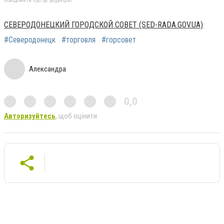
повідомити про це редакцію
СЕВЕРОДОНЕЦКИЙ ГОРОДСКОЙ СОВЕТ (SED-RADA.GOV.UA)
#Северодонецк
#торговля
#горсовет
Александра
0,0
Авторизуйтесь
, щоб оцінити