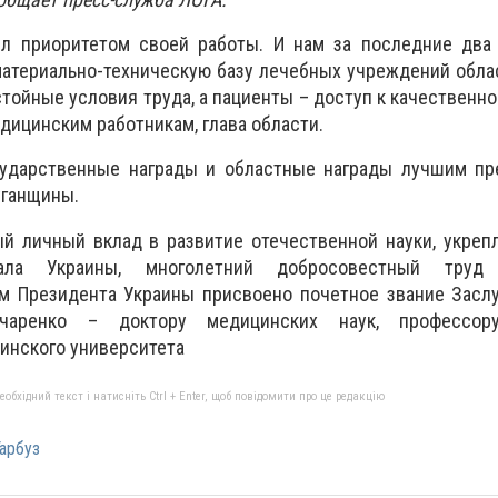
л приоритетом своей работы. И нам за последние два 
атериально-техническую базу лечебных учреждений обла
тойные условия труда, а пациенты – доступ к качественно
дицинским работникам, глава области.
сударственные награды и областные награды лучшим пр
уганщины.
й личный вклад в развитие отечественной науки, укреп
циала Украины, многолетний добросовестный тру
м Президента Украины присвоено почетное звание Засл
аренко – доктору медицинских наук, профессору
инского университета
бхідний текст і натисніть Ctrl + Enter, щоб повідомити про це редакцію
арбуз