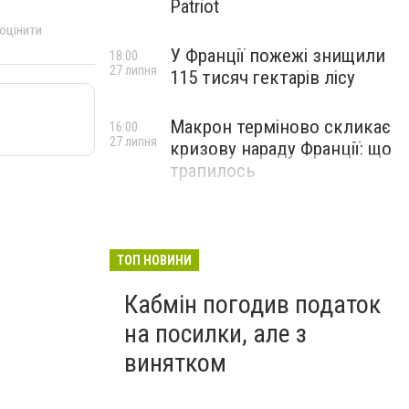
Patriot
 оцінити
У Франції пожежі знищили
18:00
27 липня
115 тисяч гектарів лісу
Макрон терміново скликає
16:00
27 липня
кризову нараду Франції: що
трапилось
ТОП НОВИНИ
Кабмін погодив податок
на посилки, але з
винятком