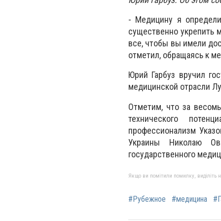
- Медицину я определи
существенно укрепить м
все, чтобы вы имели дос
отметил, обращаясь к ме
Юрий Гарбуз вручил го
медицинской отрасли Л
Отметим, что за весомы
технического потен
профессионализм Указо
Украины Николаю Овч
государственного медиц
Якщо ви помітили помилку, виділіть нео
#Рубежное
#медицина
#Г