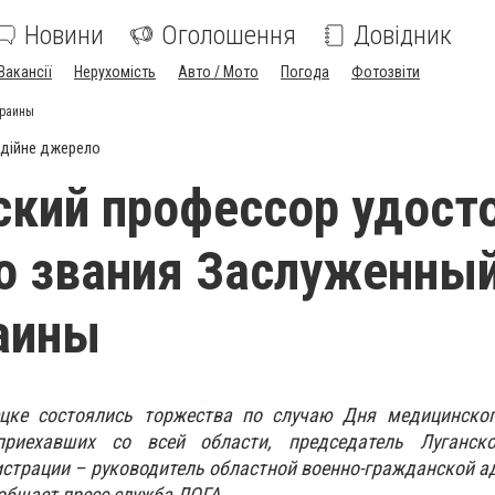
Новини
Оголошення
Довідник
Вакансії
Нерухомість
Авто / Мото
Погода
Фотозвіти
краины
дійне джерело
кий профессор удост
о звания Заслуженны
аины
цке состоялись торжества по случаю Дня медицинског
риехавших со всей области, председатель Луганск
страции – руководитель областной военно-гражданской 
общает пресс-служба ЛОГА.