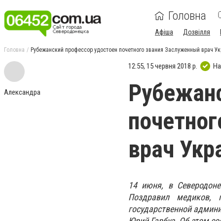
Головна
Афіша
Дозвілля
Головна
Рубежанский профессор удостоен почетного звания Заслуженный врач У
12:55, 15 червня 2018 р.
На
Рубежанс
Александра
почетног
врач Укр
14 июня, в Северодоне
Поздравил медиков, п
государственной админи
Юрий Гарбуз. Об этом со