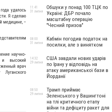
Обшуки у понад 100 ТЦК по
11:41
года удалось
31 липня
Україні: ДБР почало
сти. Я сделаю
масштабну операцію
й медицине, –
"Чесний призов"
едставителям
Кабмін погодив податок на
08:00
31 липня
посилки, але з винятком
ление научно-
США завдали нових ударів
14:32
д и высокий
29 липня
по Ірану у відповідь на
уженный врач
атаку американської бази в
 Луганского
Йорданії
Трамп приймає
08:50
29 липня
Зеленського у Вашингтоні
на тлі критичного етапу
війни та дефіциту ракет для