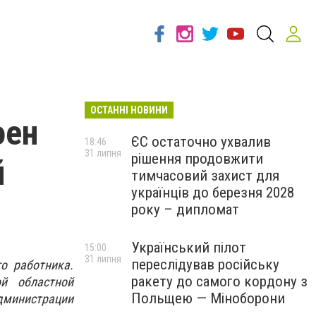
ОСТАННІ НОВИНИ
оен
ЄС остаточно ухвалив
18:46
31 липня
рішення продовжити
й
тимчасовий захист для
українців до березня 2028
року – дипломат
Український пілот
15:00
31 липня
переслідував російську
о работника.
ракету до самого кордону з
ой областной
Польщею — Міноборони
администрации