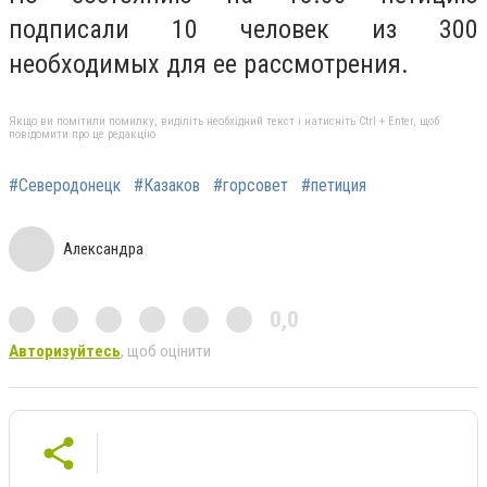
подписали 10 человек из 300
необходимых для ее рассмотрения.
Якщо ви помітили помилку, виділіть необхідний текст і натисніть Ctrl + Enter, щоб
повідомити про це редакцію
#Северодонецк
#Казаков
#горсовет
#петиция
Александра
0,0
Авторизуйтесь
, щоб оцінити