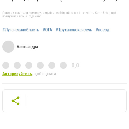
Якщо ви помітили помилку, виділіть необхідний текст і натисніть Ctrl + Enter, щоб
повідомити про це редакцію
#Луганскаяобласть
#ОГА
#Трухановскаясечь
#поезд
Александра
0,0
Авторизуйтесь
, щоб оцінити