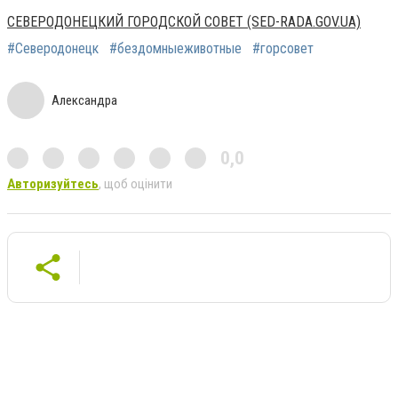
СЕВЕРОДОНЕЦКИЙ ГОРОДСКОЙ СОВЕТ (SED-RADA.GOV.UA)
#Северодонецк
#бездомныеживотные
#горсовет
Александра
0,0
Авторизуйтесь
, щоб оцінити