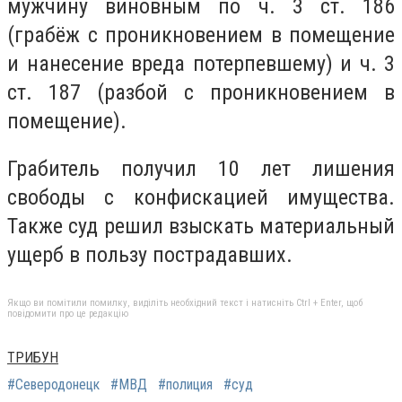
мужчину виновным по ч. 3 ст. 186
(грабёж с проникновением в помещение
и нанесение вреда потерпевшему) и ч. 3
ст. 187 (разбой с проникновением в
помещение).
Грабитель получил 10 лет лишения
свободы с конфискацией имущества.
Также суд решил взыскать материальный
ущерб в пользу пострадавших.
Якщо ви помітили помилку, виділіть необхідний текст і натисніть Ctrl + Enter, щоб
повідомити про це редакцію
ТРИБУН
#Северодонецк
#МВД
#полиция
#суд