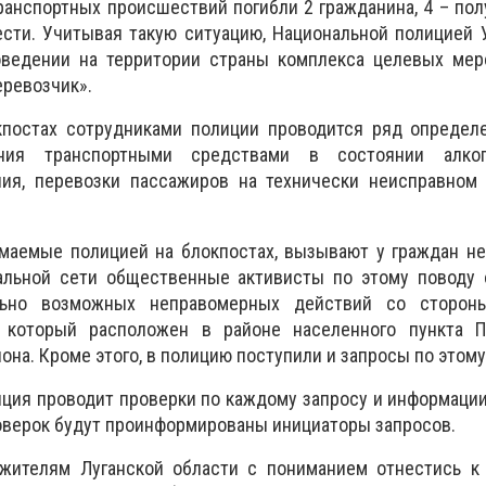
ранспортных происшествий погибли 2 гражданина, 4 – по
ести. Учитывая такую ситуацию, Национальной полицией
ведении на территории страны комплекса целевых мер
ревозчик».
кпостах сотрудниками полиции проводится ряд определ
ния транспортными средствами в состоянии алког
ния, перевозки пассажиров на технически неисправном 
маемые полицией на блокпостах, вызывают у граждан не
альной сети общественные активисты по этому поводу 
льно возможных неправомерных действий со стороны
, который расположен в районе населенного пункта П
она. Кроме этого, в полицию поступили и запросы по этому
ция проводит проверки по каждому запросу и информаци
роверок будут проинформированы инициаторы запросов.
жителям Луганской области с пониманием отнестись к 