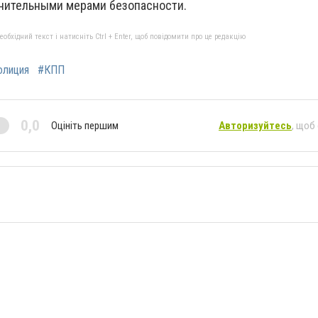
нительными мерами безопасности.
бхідний текст і натисніть Ctrl + Enter, щоб повідомити про це редакцію
олиция
#КПП
0,0
Оцініть першим
Авторизуйтесь
, щоб