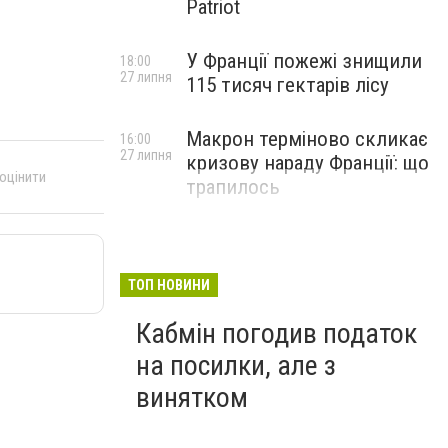
Patriot
У Франції пожежі знищили
18:00
27 липня
115 тисяч гектарів лісу
Макрон терміново скликає
16:00
27 липня
кризову нараду Франції: що
 оцінити
трапилось
ТОП НОВИНИ
Кабмін погодив податок
на посилки, але з
винятком