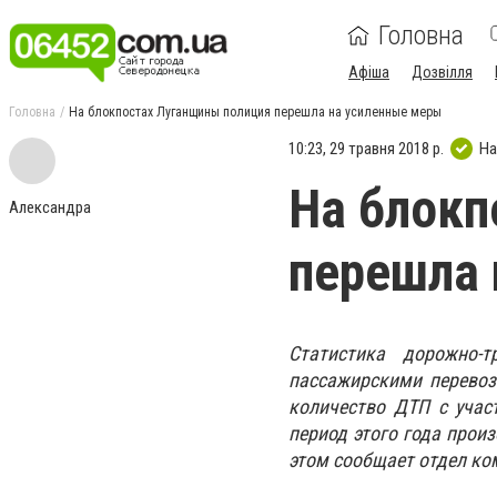
Головна
Афіша
Дозвілля
Головна
На блокпостах Луганщины полиция перешла на усиленные меры
10:23, 29 травня 2018 р.
На
На блокп
Александра
перешла 
Статистика дорожно-т
пассажирскими перевоз
количество ДТП с участ
период этого года прои
этом сообщает отдел ко