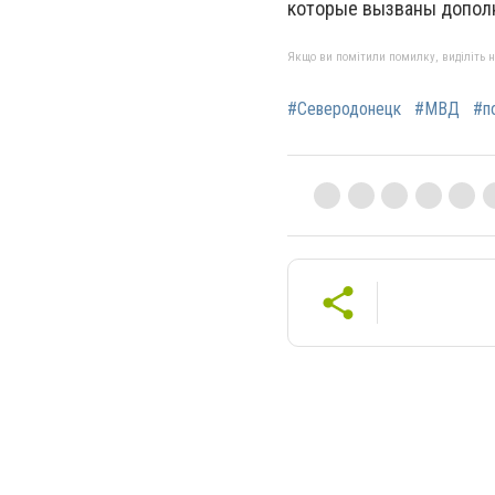
которые вызваны допол
Якщо ви помітили помилку, виділіть нео
#Северодонецк
#МВД
#п