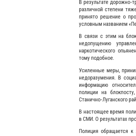
В результате дорожно-т
различной степени тяж
принято решение о про
условным названием «Пе
В связи с этим на бло
недопущению управле
наркотического опьяне
тому подобное.
Усиленные меры, прини
недоразумения. В соци
информацию относите
полиции на блокпосту
Станично-Луганского рай
В настоящее время поли
в СМИ. О результатах п
Полиция обращается к 