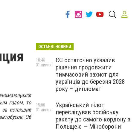
ОСТАННІ НОВИНИ
иция
ЄС остаточно ухвалив
18:46
31 липня
рішення продовжити
тимчасовий захист для
українців до березня 2028
року – дипломат
занимающихся
ым годом, то
Український пілот
15:00
, за истекший
31 липня
переслідував російську
автобусов. Об
ракету до самого кордону з
Польщею — Міноборони