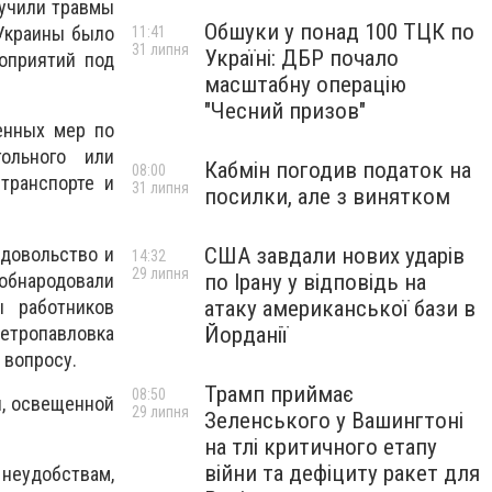
лучили травмы
Обшуки у понад 100 ТЦК по
 Украины было
11:41
31 липня
Україні: ДБР почало
оприятий под
масштабну операцію
"Чесний призов"
енных мер по
ольного или
Кабмін погодив податок на
08:00
транспорте и
31 липня
посилки, але з винятком
довольство и
США завдали нових ударів
14:32
29 липня
обнародовали
по Ірану у відповідь на
 работников
атаку американської бази в
етропавловка
Йорданії
 вопросу.
Трамп приймає
08:50
и, освещенной
29 липня
Зеленського у Вашингтоні
на тлі критичного етапу
війни та дефіциту ракет для
неудобствам,