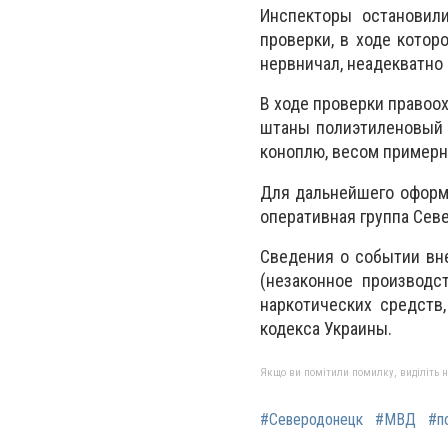
Инспекторы остановил
проверки, в ходе котор
нервничал, неадекватно
В ходе проверки правоо
штаны полиэтиленовый 
коноплю, весом примерн
Для дальнейшего оформ
оперативная группа Сев
Сведения о событии вн
(незаконное производст
наркотических средств
кодекса Украины.
Якщо ви помітили помилку, виділіть нео
#Северодонецк
#МВД
#п