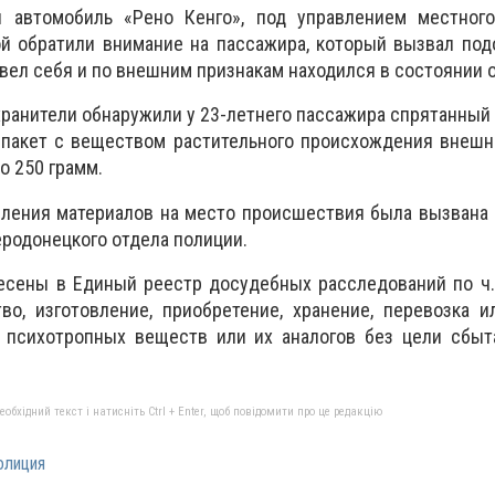
и автомобиль «Рено Кенго», под управлением местног
ой обратили внимание на пассажира, который вызвал под
 вел себя и по внешним признакам находился в состоянии 
хранители обнаружили у 23-летнего пассажира спрятанный
пакет с веществом растительного происхождения внешн
о 250 грамм.
ления материалов на место происшествия была вызвана 
еродонецкого отдела полиции.
есены в Единый реестр досудебных расследований по ч.
во, изготовление, приобретение, хранение, перевозка 
, психотропных веществ или их аналогов без цели сбыт
бхідний текст і натисніть Ctrl + Enter, щоб повідомити про це редакцію
олиция