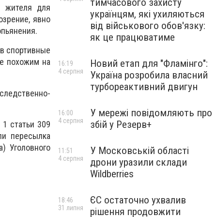
тимчасового захисту
о жителя для
українцям, які ухиляються
озрение, явно
від військового обов'язку:
опьянения.
як це працюватиме
 в спортивные
е похожим на
Новий етап для "Фламінго":
16:19
4 серпня
Україна розробила власний
турбореактивний двигун
следственно-
У мережі повідомляють про
16:00
4 серпня
збій у Резерв+
 1 статьи 309
или пересылка
а) Уголовного
У Московській області
11:51
4 серпня
дрони уразили склади
Wildberries
ЄС остаточно ухвалив
18:46
31 липня
рішення продовжити