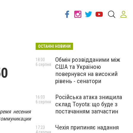
ОСТАННІ НОВИНИ
Обмін розвідданими між
18:00
6 серпня
США та Україною
50
повернувся на високий
рівень - сенатори
Російська атака знищила
16:03
6 серпня
склад Toyota: що буде з
постачанням запчастин
ремя несения
коммуникации
Чехія припиняє надання
17:23
4 серпня