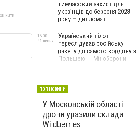
тимчасовий захист для
українців до березня 2028
 оцінити
року – дипломат
Український пілот
15:00
31 липня
переслідував російську
ракету до самого кордону з
Польщею — Міноборони
ТОП НОВИНИ
У Московській області
дрони уразили склади
Wildberries