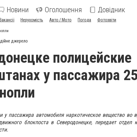
Новини
Оголошення
Довідник
Вакансії
Нерухомість
Авто / Мото
Погода
Фотозвіти
нопли
дійне джерело
донецке полицейские
штанах у пассажира 2
нопли
и у пассажира автомобиля наркотическое вещество во в
вижного блокпоста в Северодонецке, передает отдел 
сти.