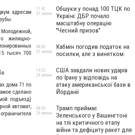
Обшуки у понад 100 ТЦК по
11:41
двум адресам
31 липня
Україні: ДБР почало
рубы.
масштабну операцію
"Чесний призов"
 Молодежной,
то жилищно-
ионированных
Кабмін погодив податок на
08:00
31 липня
15 тысяч 700
посилки, але з винятком
США завдали нових ударів
14:32
ба.
29 липня
по Ірану у відповідь на
атаку американської бази в
ах дома 71 по
Йорданії
самое сделано
мой подъезд)
рной автомат,
Трамп приймає
08:50
ограничителя
29 липня
Зеленського у Вашингтоні
на тлі критичного етапу
війни та дефіциту ракет для