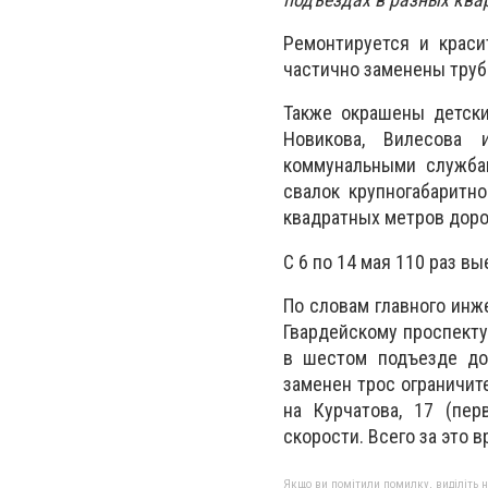
Ремонтируется и краси
частично заменены труб
Также окрашены детски
Новикова, Вилесова 
коммунальными служба
свалок крупногабаритн
квадратных метров дорог
С 6 по 14 мая 110 раз в
По словам главного инж
Гвардейскому проспекту
в шестом подъезде дом
заменен трос ограничите
на Курчатова, 17 (пе
скорости. Всего за это 
Якщо ви помітили помилку, виділіть нео