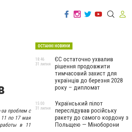
ОСТАННІ НОВИНИ
ЄС остаточно ухвалив
18:46
31 липня
рішення продовжити
тимчасовий захист для
українців до березня 2028
в
року – дипломат
Український пілот
15:00
31 липня
переслідував російську
-за проблем с
ракету до самого кордону з
 11 по 17 мая
Польщею — Міноборони
 работы в 11