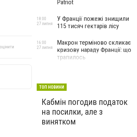
Patriot
У Франції пожежі знищили
18:00
27 липня
115 тисяч гектарів лісу
Макрон терміново скликає
16:00
 оцінити
27 липня
кризову нараду Франції: що
трапилось
ТОП НОВИНИ
Кабмін погодив податок
на посилки, але з
винятком