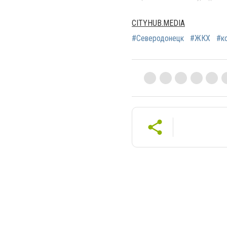
CITYHUB.MEDIA
#Северодонецк
#ЖКХ
#к