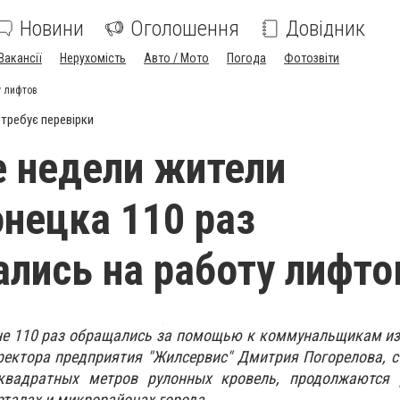
Новини
Оголошення
Довідник
Вакансії
Нерухомість
Авто / Мото
Погода
Фотозвіти
у лифтов
требує перевірки
е недели жители
нецка 110 раз
лись на работу лифто
не 110 раз обращались за помощью к коммунальщикам из
ектора предприятия "Жилсервис" Дмитрия Погорелова, с
квадратных метров рулонных кровель, продолжаются
рталах и микрорайонах города.