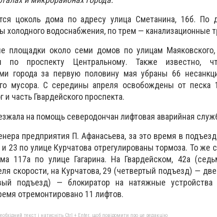
тся цоколь дома по адресу улица Сметанина, 16б. По 
ы холодного водоснабжения, по трем — канализационные т
е площадки около семи домов по улицам Маяковского,
и по проспекту Центральному. Также известно, ч
ми города за первую половину мая убраны 66 несанкц
ого мусора. С середины апреля освобождены от песка 
 и часть Гвардейского проспекта.
ыезжала на помощь северодончан лифтовая аварийная служ
енера предприятия П. Афанасьева, за это время в подъезд
 и 23 по улице Курчатова отрегулированы тормоза. То же 
а 117а по улице Гагарина. На Гвардейском, 42а (седь
ля скорости, на Курчатова, 29 (четвертый подъезд) — две
рвый подъезд) — блокиратор на натяжные устройства 
время отремонтировано 11 лифтов.
бхідний текст і натисніть Ctrl + Enter, щоб повідомити про це редакцію