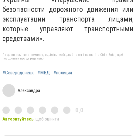
безопасности дорожного движения или
эксплуатации транспорта лицами,
которые управляют транспортными
средствами».
Якщо ви помітили помилку, виділіть необхідний текст і натисніть Ctrl + Enter, щоб
повідомити про це редакцію
#Северодонецк
#МВД
#полиция
Александра
0,0
Авторизуйтесь
, щоб оцінити