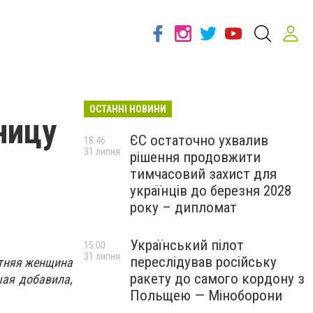
ОСТАННІ НОВИНИ
ницу
ЄС остаточно ухвалив
18:46
31 липня
рішення продовжити
тимчасовий захист для
українців до березня 2028
року – дипломат
Український пілот
15:00
31 липня
переслідував російську
етняя женщина
ракету до самого кордону з
шая добавила,
Польщею — Міноборони