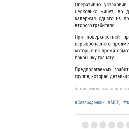
Оперативно установив
несколько минут, во 
задержал одного из пр
второго грабителя.
При поверхностной п
взрывоопасного предме
которые во время осмо
покрышку гранату.
Предполагаемых граби
группе, которая деталь
Якщо ви помітили помилку, виділіть нео
#Северодонецк
#МВД
#п