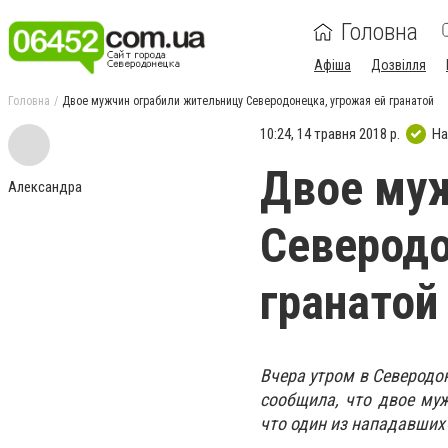
Головна
Афіша
Дозвілля
Головна
Двое мужчин ограбили жительницу Северодонецка, угрожая ей гранатой
10:24, 14 травня 2018 р.
На
Двое муж
Александра
Северодо
гранатой
Вчера утром в Северодо
сообщила, что двое муж
что один из нападавших 