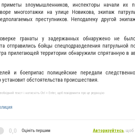
 приметы злоумышленников, инспекторы начали их п
дворе многоэтажки на улице Новикова, экипаж патрул
едполагаемых преступников. Неподалеку другой экипа
роверке гранаты у задержанных обнаружено не было
та отправились бойцы спецподразделения патрульной по
тра прилегающей территории обнаружили спрятанную в а
телей и боеприпас полицейские передали следственно
но установит обстоятельства происшествия.
бхідний текст і натисніть Ctrl + Enter, щоб повідомити про це редакцію
олиция
0,0
Оцініть першим
Авторизуйтесь
, щоб