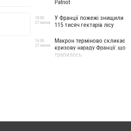
Patriot
У Франції пожежі знищили
18:00
27 липня
115 тисяч гектарів лісу
Макрон терміново скликає
16:00
27 липня
кризову нараду Франції: що
трапилось