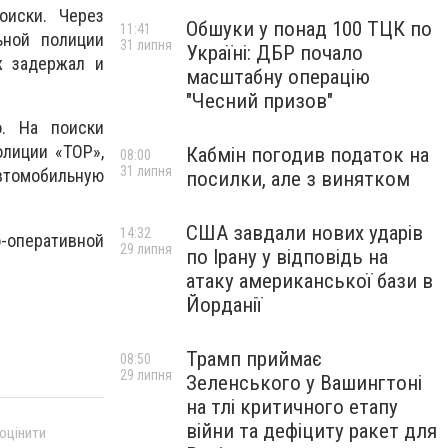
оиски. Через
Обшуки у понад 100 ТЦК по
11:41
ьной полиции
31 липня
Україні: ДБР почало
ж задержал и
масштабну операцію
"Чесний призов"
. На поиски
лиции «ТОР»,
Кабмін погодив податок на
08:00
31 липня
втомобильную
посилки, але з винятком
США завдали нових ударів
14:32
-оперативной
29 липня
по Ірану у відповідь на
атаку американської бази в
Йорданії
Трамп приймає
08:50
29 липня
Зеленського у Вашингтоні
на тлі критичного етапу
війни та дефіциту ракет для
 оцінити