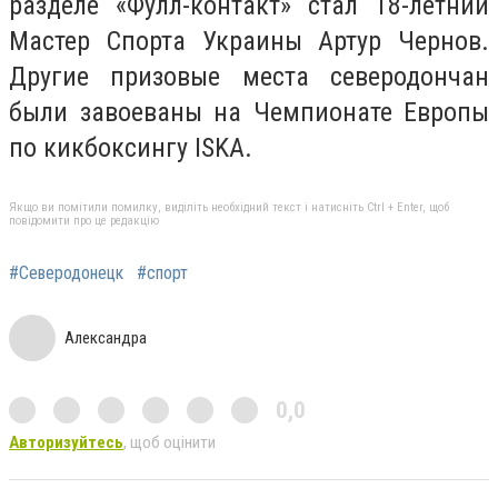
разделе «Фулл-контакт» стал 18-летний
Мастер Спорта Украины Артур Чернов.
Другие призовые места северодончан
были завоеваны на Чемпионате Европы
по кикбоксингу ISKA.
Якщо ви помітили помилку, виділіть необхідний текст і натисніть Ctrl + Enter, щоб
повідомити про це редакцію
#Северодонецк
#спорт
Александра
0,0
Авторизуйтесь
, щоб оцінити