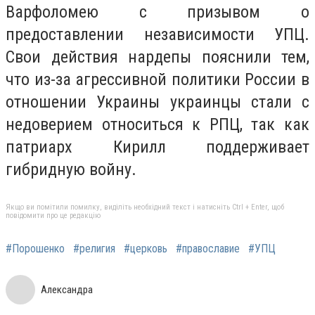
Варфоломею с призывом о
предоставлении независимости УПЦ.
Свои действия нардепы пояснили тем,
что из-за агрессивной политики России в
отношении Украины украинцы стали с
недоверием относиться к РПЦ, так как
патриарх Кирилл поддерживает
гибридную войну.
Якщо ви помітили помилку, виділіть необхідний текст і натисніть Ctrl + Enter, щоб
повідомити про це редакцію
#Порошенко
#религия
#церковь
#православие
#УПЦ
Александра