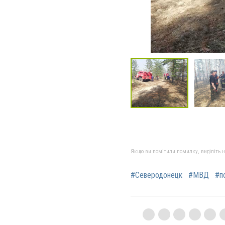
Якщо ви помітили помилку, виділіть нео
#Северодонецк
#МВД
#п