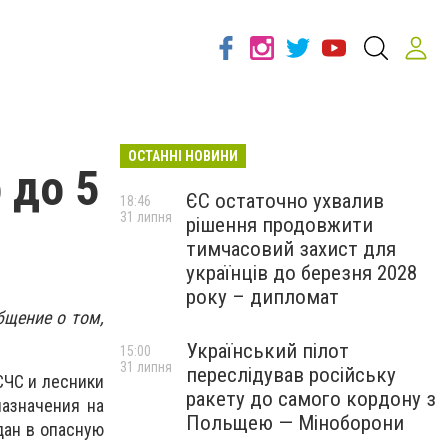
ОСТАННІ НОВИНИ
 до 5
ЄС остаточно ухвалив
18:46
31 липня
рішення продовжити
тимчасовий захист для
українців до березня 2028
року – дипломат
бщение о том,
Український пілот
15:00
31 липня
переслідував російську
СЧС и лесники
ракету до самого кордону з
назначения на
Польщею — Міноборони
дан в опасную