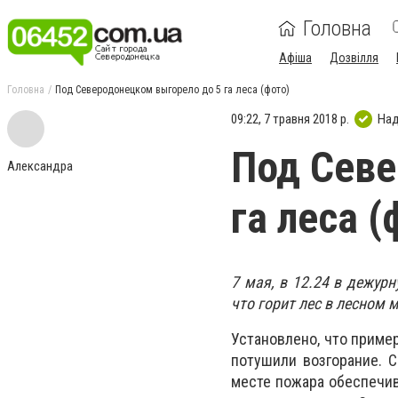
Головна
Афіша
Дозвілля
Головна
Под Северодонецком выгорело до 5 га леса (фото)
09:22, 7 травня 2018 р.
Над
Под Севе
Александра
га леса (
7 мая, в 12.24 в дежур
что горит лес в лесном 
Установлено, что пример
потушили возгорание. С
месте пожара обеспечив