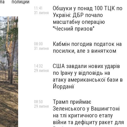
ела полиции
Обшуки у понад 100 ТЦК по
11:41
31 липня
Україні: ДБР почало
масштабну операцію
"Чесний призов"
Кабмін погодив податок на
08:00
31 липня
посилки, але з винятком
США завдали нових ударів
14:32
29 липня
по Ірану у відповідь на
атаку американської бази в
Йорданії
Трамп приймає
08:50
29 липня
Зеленського у Вашингтоні
на тлі критичного етапу
війни та дефіциту ракет для