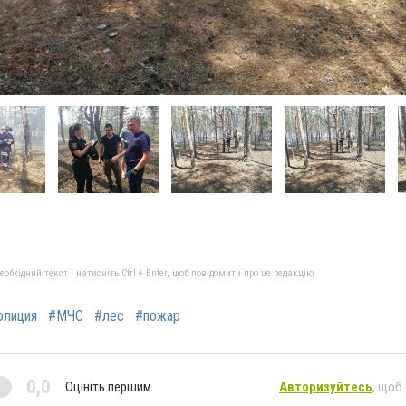
бхідний текст і натисніть Ctrl + Enter, щоб повідомити про це редакцію
олиция
#МЧС
#лес
#пожар
0,0
Оцініть першим
Авторизуйтесь
, щоб