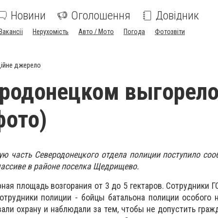
Новини
Оголошення
Довідник
Вакансії
Нерухомість
Авто / Мото
Погода
Фотозвіти
ійне джерело
родонецком выгорело
фото)
ную часть Северодонецкого отдела полиции поступило соо
массиве в районе поселка Щедрищево.
ная площадь возгорания от 3 до 5 гектаров. Сотрудники Г
отрудники полиции - бойцы батальона полиции особого 
али охрану и наблюдали за тем, чтобы не допустить граж