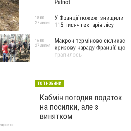
Patriot
У Франції пожежі знищили
18:00
27 липня
115 тисяч гектарів лісу
Макрон терміново скликає
16:00
27 липня
кризову нараду Франції: що
трапилось
ТОП НОВИНИ
Кабмін погодив податок
на посилки, але з
винятком
 оцінити