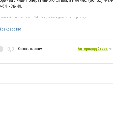
рячей линии» оперативного штаба, а именно: (06452) 4-24-
0-641-36-49.
бхідний текст і натисніть Ctrl + Enter, щоб повідомити про це редакцію
#рейдерство
0,0
Оцініть першим
Авторизируйтесь
, ч