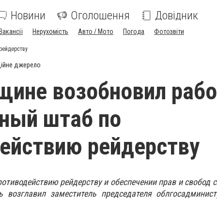
Новини
Оголошення
Довідник
Вакансії
Нерухомість
Авто / Мото
Погода
Фотозвіти
рейдерству
ійне джерело
щине возобновил рабо
ный штаб по
ействию рейдерству
отиводействию рейдерству и обеспечении прав и свобод 
ь возглавил заместитель председателя облгосадминис