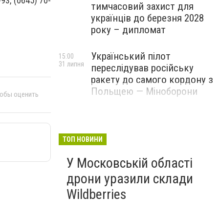
93, (0645) 70-
тимчасовий захист для
українців до березня 2028
року – дипломат
Український пілот
15:00
31 липня
переслідував російську
ракету до самого кордону з
Польщею — Міноборони
тобы оценить
ТОП НОВИНИ
У Московській області
дрони уразили склади
Wildberries