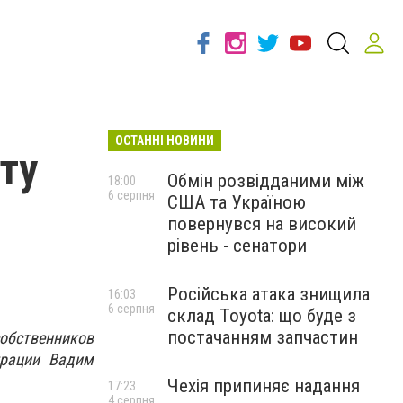
ОСТАННІ НОВИНИ
ту
Обмін розвідданими між
18:00
6 серпня
США та Україною
повернувся на високий
рівень - сенатори
Російська атака знищила
16:03
6 серпня
склад Toyota: що буде з
постачанням запчастин
собственников
трации Вадим
Чехія припиняє надання
17:23
4 серпня