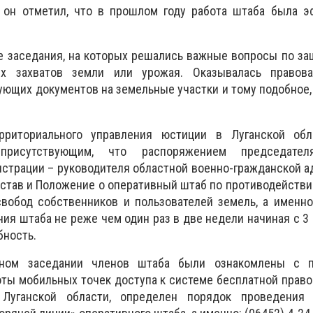
 он отметил, что в прошлом году работа штаба была э
 заседания, на которых решались важные вопросы по за
их захватов земли или урожая. Оказывалась правов
ющих документов на земельные участки и тому подобное,
ерриториального управления юстиции в Луганской обл
присутствующим, что распоряжением председател
страции – руководителя областной военно-гражданской 
став и Положение о оперативный штаб по противодейств
вобод собственников и пользователей земель, а именно
ия штаба не реже чем один раз в две недели начиная с 3 
бность.
ьном заседании членов штаба были ознакомлены с п
оты мобильных точек доступа к системе бесплатной прав
Луганской области, определен порядок проведения