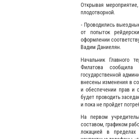
Открывая мероприятие,
плодотворной.
- Проводились выездные
от попыток рейдерск
оформлении соответству
Вадим Даниелян.
Начальник Главного т
Филатова сообщила 
государственной админи
внесены изменения в со
и обеспечении прав и с
будет проводить заседан
и пока не пройдет потре
На первом учредител
составом, графиком раб
локацией в пределах 