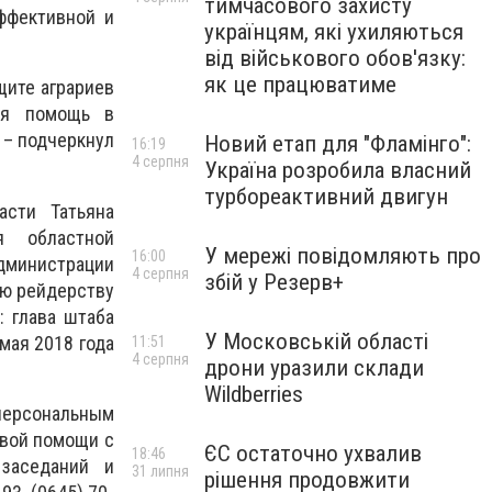
тимчасового захисту
ффективной и
українцям, які ухиляються
від військового обов'язку:
як це працюватиме
щите аграриев
ая помощь в
 – подчеркнул
Новий етап для "Фламінго":
16:19
4 серпня
Україна розробила власний
турбореактивний двигун
асти Татьяна
я областной
У мережі повідомляють про
16:00
администрации
4 серпня
збій у Резерв+
ию рейдерству
: глава штаба
У Московській області
мая 2018 года
11:51
4 серпня
дрони уразили склади
Wildberries
ерсональным
овой помощи с
ЄС остаточно ухвалив
18:46
 заседаний и
31 липня
рішення продовжити