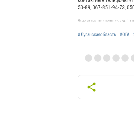
контактные телефоны «го
50-89, 067-851-94-73, 05
Якщо ви помітили помилку, виділіть нео
#Луганскаяобласть
#ОГА