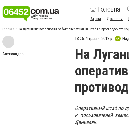
Головна
Афіша
Дозвілля
Головна
На Луганщине возобновил работу оперативный штаб по противодействию 
13:25, 4 травня 2018 р.
Над
На Луган
Александра
оператив
противод
Оперативный штаб по пр
и пользователей земел
Даниелян.