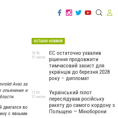
ОСТАННІ НОВИНИ
ЄС остаточно ухвалив
18:46
31 липня
рішення продовжити
тимчасовий захист для
українців до березня 2028
року – дипломат
rolet Aveo за
о опьянения и
Український пілот
15:00
бласти.
31 липня
переслідував російську
ракету до самого кордону з
й двигался во
Польщею — Міноборони
щину с явными