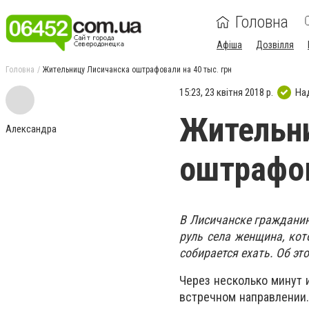
Головна
Афіша
Дозвілля
Головна
Жительницу Лисичанска оштрафовали на 40 тыс. грн
15:23, 23 квітня 2018 р.
На
Жительн
Александра
оштрафов
В Лисичанске гражданин
руль села женщина, кот
собирается ехать. Об эт
Через несколько минут 
встречном направлении.