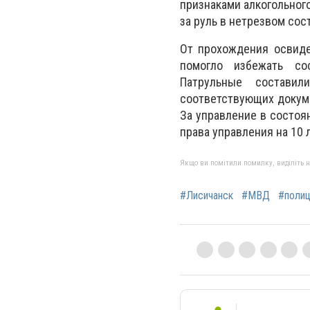
признаками алкогольного
за руль в нетрезвом сос
От прохождения освиде
помогло избежать со
Патрульные состави
соответствующих докуме
За управление в состоя
права управления на 10 
Якщо ви помітили помилку, виділіть нео
#Лисичанск
#МВД
#полиц