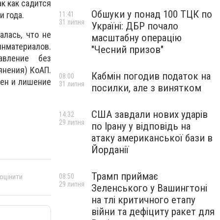
к как садится
Обшуки у понад 100 ТЦК по
и года.
11:41
31 липня
Україні: ДБР почало
алась, что не
масштабну операцію
материалов.
"Чесний призов"
авление без
янения) КоАП.
Кабмін погодив податок на
08:00
вен и лишение
31 липня
посилки, але з винятком
США завдали нових ударів
14:32
29 липня
по Ірану у відповідь на
атаку американської бази в
Йорданії
Трамп приймає
08:50
 оцінити
29 липня
Зеленського у Вашингтоні
на тлі критичного етапу
війни та дефіциту ракет для