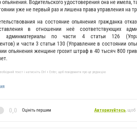
 опьянения. Водительского удостоверения она не имела, та
тоянии уже не первый раз и лишена права управления на тр
тельствования на состояние опьянения гражданка отказ
ставления в отношении неё соответствующих админ
ли админматериалы по части 4 статьи 126 (Упр
нтов) и части 3 статьи 130 (Управление в состоянии опь
нии опьянения женщине грозит штраф в 40 тысяч 800 гри
лет.
бхідний текст і натисніть Ctrl + Enter, щоб повідомити про це редакцію
ия
0,0
Оцініть першим
Авторизуйтесь
, щоб