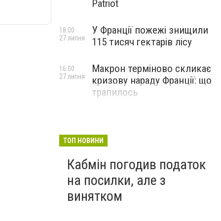
Patriot
У Франції пожежі знищили
18:00
27 липня
115 тисяч гектарів лісу
Макрон терміново скликає
16:00
27 липня
кризову нараду Франції: що
трапилось
ТОП НОВИНИ
Кабмін погодив податок
на посилки, але з
винятком