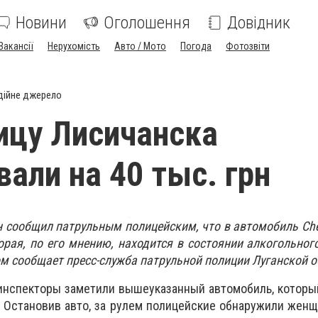
Новини
Оголошення
Довідник
Вакансії
Нерухомість
Авто / Мото
Погода
Фотозвіти
дійне джерело
ицу Лисичанска
али на 40 тыс. грн
 сообщил патрульным полицейским, что в автомобиль Chev
орая, по его мнению, находится в состоянии алкогольног
ом сообщает пресс-служба патрульной полиции Луганской о
инспекторы заметили вышеуказанный автомобиль, которы
 Остановив авто, за рулем полицейские обнаружили жен