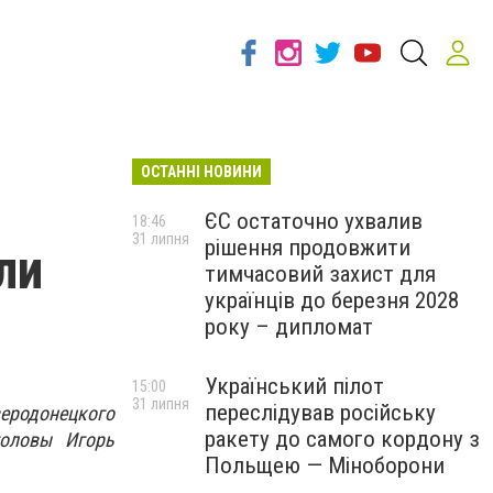
ОСТАННІ НОВИНИ
ЄС остаточно ухвалив
18:46
31 липня
рішення продовжити
ли
тимчасовий захист для
українців до березня 2028
року – дипломат
Український пілот
15:00
31 липня
переслідував російську
веродонецкого
ракету до самого кордону з
головы Игорь
Польщею — Міноборони