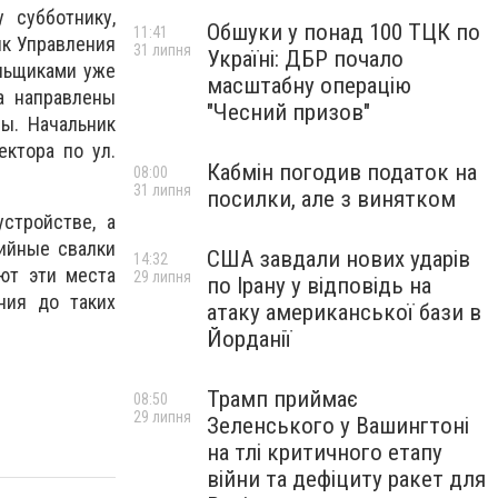
 субботнику,
Обшуки у понад 100 ТЦК по
11:41
ик Управления
31 липня
Україні: ДБР почало
льщиками уже
масштабну операцію
а направлены
"Чесний призов"
ы. Начальник
ктора по ул.
Кабмін погодив податок на
08:00
31 липня
посилки, але з винятком
стройстве, а
хийные свалки
США завдали нових ударів
14:32
ют эти места
29 липня
по Ірану у відповідь на
ния до таких
атаку американської бази в
Йорданії
Трамп приймає
08:50
29 липня
Зеленського у Вашингтоні
на тлі критичного етапу
війни та дефіциту ракет для