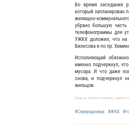
Во время заседания р
который запланирован п
жилищно-коммунального
убрано большую часть 
телефонограммы для ут
УЖКХ доложил, что на 
Вилесова и по пр. Химик
Исполняющий обязаннос
именно подчеркнул, чт
мусора. И что даже по
снова, и подчеркнул н
жильцов.
Якщо ви помітили помилку, виділіть нео
#Северодонецк
#ЖКХ
#г