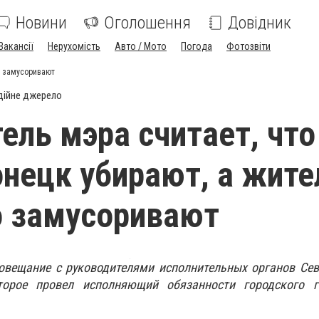
Новини
Оголошення
Довідник
Вакансії
Нерухомість
Авто / Мото
Погода
Фотозвіти
о замусоривают
дійне джерело
ель мэра считает, что
нецк убирают, а жите
о замусоривают
совещание с руководителями исполнительных органов Се
оторое провел исполняющий обязанности городского 