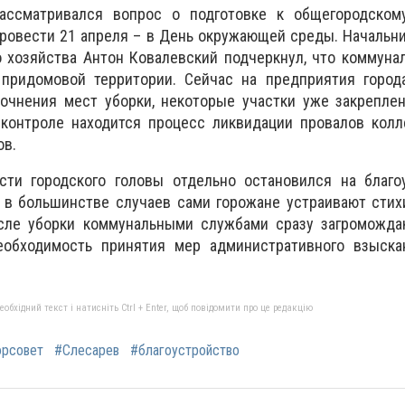
ассматривался вопрос о подготовке к общегородскому
ровести 21 апреля – в День окружающей среды. Начальн
 хозяйства Антон Ковалевский подчеркнул, что коммуна
придомовой территории. Сейчас на предприятия город
очнения мест уборки, некоторые участки уже закреплен
контроле находится процесс ликвидации провалов колле
ов.
ти городского головы отдельно остановился на благоу
о в большинстве случаев сами горожане устраивают сти
сле уборки коммунальными службами сразу загроможда
еобходимость принятия мер административного взыска
бхідний текст і натисніть Ctrl + Enter, щоб повідомити про це редакцію
орсовет
#Слесарев
#благоустройство