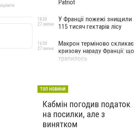
Patriot
 оцінити
У Франції пожежі знищили
18:00
27 липня
115 тисяч гектарів лісу
Макрон терміново скликає
16:00
27 липня
кризову нараду Франції: що
трапилось
ТОП НОВИНИ
Кабмін погодив податок
на посилки, але з
винятком