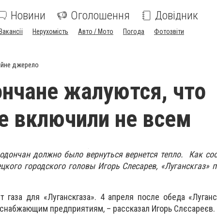
Новини
Оголошення
Довідник
Вакансії
Нерухомість
Авто / Мото
Погода
Фотозвіти
ійне джерело
нчане жалуются, что
е включили не всем
родончан должно было вернуться вернется тепло. Как с
цкого городского головы Игорь Слесарев, «Луганскгаз» 
 газа для «Луганскгаза». 4 апреля после обеда «Луган
лоснабжающим предприятиям, – рассказал Игорь Слєсареєв.