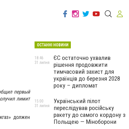
ОСТАННІ НОВИНИ
ЄС остаточно ухвалив
18:46
31 липня
рішення продовжити
тимчасовий захист для
українців до березня 2028
року – дипломат
ообщил первый
получил лимит
Український пілот
15:00
31 липня
переслідував російську
ракету до самого кордону з
скгаз» должен
Польщею — Міноборони