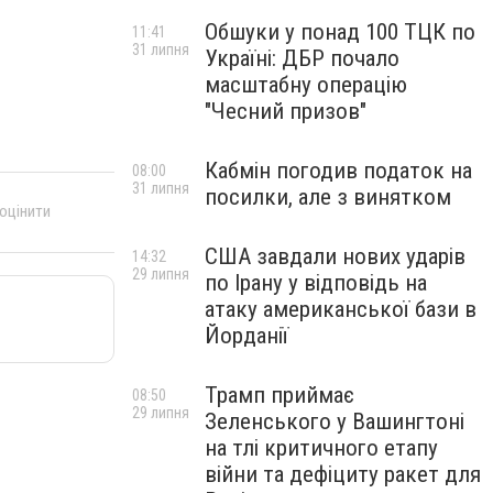
Обшуки у понад 100 ТЦК по
11:41
31 липня
Україні: ДБР почало
масштабну операцію
"Чесний призов"
Кабмін погодив податок на
08:00
31 липня
посилки, але з винятком
 оцінити
США завдали нових ударів
14:32
29 липня
по Ірану у відповідь на
атаку американської бази в
Йорданії
Трамп приймає
08:50
29 липня
Зеленського у Вашингтоні
на тлі критичного етапу
війни та дефіциту ракет для