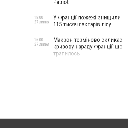
Patriot
У Франції пожежі знищили
18:00
27 липня
115 тисяч гектарів лісу
Макрон терміново скликає
16:00
27 липня
кризову нараду Франції: що
трапилось