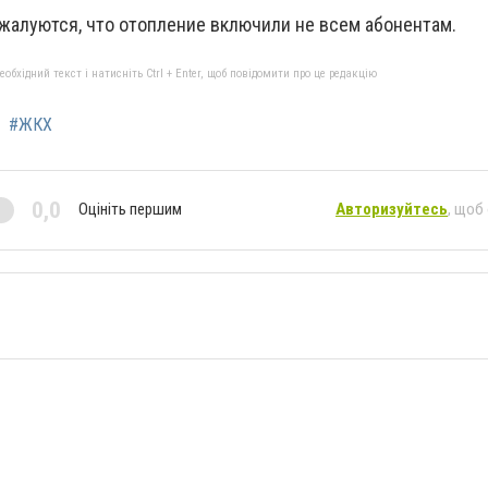
 жалуются, что отопление включили не всем абонентам.
бхідний текст і натисніть Ctrl + Enter, щоб повідомити про це редакцію
#ЖКХ
0,0
Оцініть першим
Авторизуйтесь
, щоб