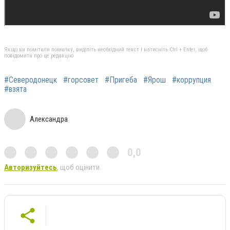
Якщо ви помітили помилку, виділіть необхідний текст і натисніть Ctrl + Enter, щоб
повідомити про це редакцію
#Северодонецк
#горсовет
#Пригеба
#Ярош
#коррупция
#взята
Александра
0,0
Авторизуйтесь
, щоб оцінити